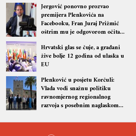
Jergović ponovno prozvao
premijera Plenkovića na
Facebooku, Fran Juraj Prižmić
oštrim mu je odgovorom očitao
lekciju te dobio blok i brisanje
Hrvatski glas se čuje, a građani
komentara
žive bolje 12 godina od ulaska u
EU
Plenković u posjetu Korčuli:
Vlada vodi snažnu politiku
ravnomjernog regionalnog
razvoja s posebnim naglaskom
na otoke