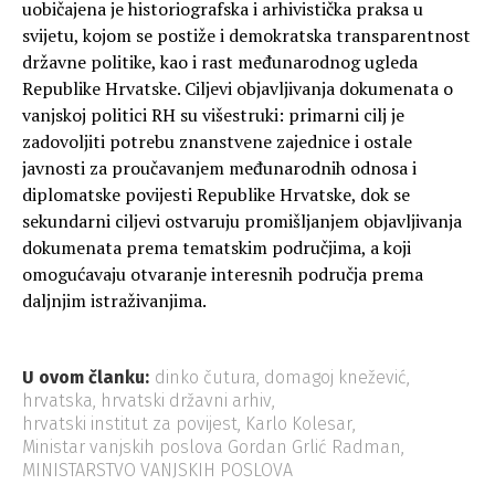
uobičajena je historiografska i arhivistička praksa u
svijetu, kojom se postiže i demokratska transparentnost
državne politike, kao i rast međunarodnog ugleda
Republike Hrvatske. Ciljevi objavljivanja dokumenata o
vanjskoj politici RH su višestruki: primarni cilj je
zadovoljiti potrebu znanstvene zajednice i ostale
javnosti za proučavanjem međunarodnih odnosa i
diplomatske povijesti Republike Hrvatske, dok se
sekundarni ciljevi ostvaruju promišljanjem objavljivanja
dokumenata prema tematskim područjima, a koji
omogućavaju otvaranje interesnih područja prema
daljnjim istraživanjima.
U ovom članku:
dinko čutura
,
domagoj knežević
,
hrvatska
,
hrvatski državni arhiv
,
hrvatski institut za povijest
,
Karlo Kolesar
,
Ministar vanjskih poslova Gordan Grlić Radman
,
MINISTARSTVO VANJSKIH POSLOVA