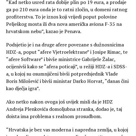
“Kad netko usred rata dobije plin po 19 eura, a prodaje
ga po 210 eura onda je to ratni zločin, u domeni ratnog
profiterstva. To je iznos koji vrijedi poput polovine
Pelješkog mosta ili dva nova američka aviona F-35 na
hrvatskom nebu”, kazao je Penava.
Podsjetio je i na druge afere povezane s dužnosnicima
HDZ-a, poput “afere Vjetroelektrane” i Josipe Rimac, te
“afere Software” i bivše ministrice Gabrijele Žalac,
ocijenivši kako se “afera poticaji”, u režiji HDZ-a i SDSS-
a, u kojoj su osumnjičeni bivši potpredsjednik Vlade
Boris Milošević i bivši ministar Darko Horvat, “danas čini
kao dječja igra”.
Ako netko nakon ovoga još uvijek misli da je HDZ
Andreja Plenkovića domoljubna stranka, dodao je, taj
doista ima problema s realnom prosudbom.
“Hrvatska je bez vas moderna i napredna zemlja, u kojoj