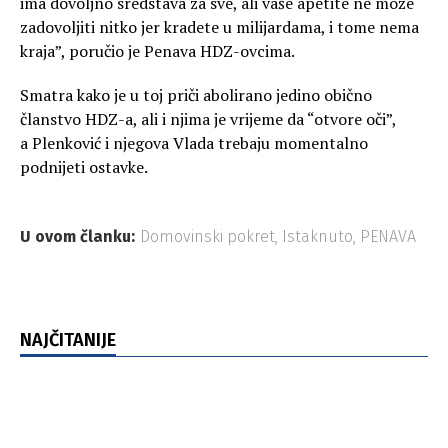
ima dovoljno sredstava za sve, ali vaše apetite ne može
zadovoljiti nitko jer kradete u milijardama, i tome nema
kraja”, poručio je Penava HDZ-ovcima.
Smatra kako je u toj priči abolirano jedino obično
članstvo HDZ-a, ali i njima je vrijeme da “otvore oči”,
a Plenković i njegova Vlada trebaju momentalno
podnijeti ostavke.
U ovom članku:
Domovinski pokret
,
Istaknuto
,
PENAVA
NAJČITANIJE