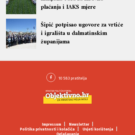
plaćanja i IAKS mjere
Šipić potpisao ugovore za vrtiće
i igrališta u dalmatinskim
županijama
Impressum
Newsletter
Politika privatnosti i kolačića
Uvjeti korištenja
Oglašavanje