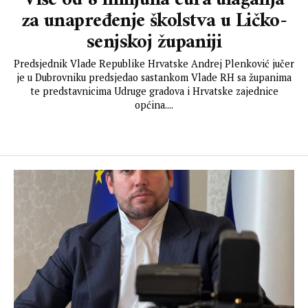
Više od 8 milijuna eura ulaganja
za unapređenje školstva u Ličko-
senjskoj županiji
Predsjednik Vlade Republike Hrvatske Andrej Plenković jučer
je u Dubrovniku predsjedao sastankom Vlade RH sa županima
te predstavnicima Udruge gradova i Hrvatske zajednice
općina....