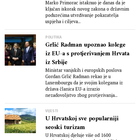
Marko Primorac istaknuo je danas da je
ključan iskorak novog zakona o državnim
poduzećima utvrđivanje pokazatelja
uspjeha i ciljeva...
POLITIKA
Grlić Radman upoznao kolege
iz EU-a s protjerivanjem Hrvata
iz Srbije
Ministar vanjskih i europskih poslova
Gordan Grlić Radman rekao je u
Luxembourgu da je svojim kolegama iz
država članica EU-a izrazio
nezadovoljstvo zbog protjerivanja...
VIJESTI
U Hrvatskoj sve popularniji
seoski turizam
U Hrvatskoj djeluje više od 1600