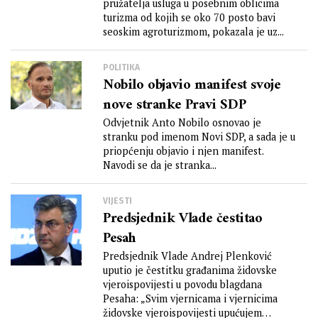
pružatelja usluga u posebnim oblicima
turizma od kojih se oko 70 posto bavi
seoskim agroturizmom, pokazala je uz...
POLITIKA
Nobilo objavio manifest svoje
nove stranke Pravi SDP
Odvjetnik Anto Nobilo osnovao je
stranku pod imenom Novi SDP, a sada je u
priopćenju objavio i njen manifest.
Navodi se da je stranka...
VIJESTI
Predsjednik Vlade čestitao
Pesah
Predsjednik Vlade Andrej Plenković
uputio je čestitku građanima židovske
vjeroispovijesti u povodu blagdana
Pesaha: „Svim vjernicama i vjernicima
židovske vjeroispovijesti upućujem