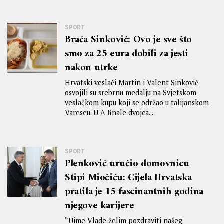
SPORT
Braća Sinković: Ovo je sve što
smo za 25 eura dobili za jesti
nakon utrke
Hrvatski veslači Martin i Valent Sinković
osvojili su srebrnu medalju na Svjetskom
veslačkom kupu koji se održao u talijanskom
Vareseu. U A finale dvojca...
SPORT
Plenković uručio domovnicu
Stipi Miočiću: Cijela Hrvatska
pratila je 15 fascinantnih godina
njegove karijere
“Uime Vlade želim pozdraviti našeg