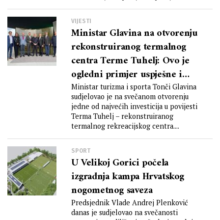
iskrene čestitke u...
VIJESTI
Ministar Glavina na otvorenju
rekonstruiranog termalnog
centra Terme Tuhelj: Ovo je
ogledni primjer uspješne i
održive turističke investicije na
Ministar turizma i sporta Tonči Glavina
sudjelovao je na svečanom otvorenju
kontinentu
jedne od najvećih investicija u povijesti
Terma Tuhelj – rekonstruiranog
termalnog rekreacijskog centra....
SPORT
U Velikoj Gorici počela
izgradnja kampa Hrvatskog
nogometnog saveza
Predsjednik Vlade Andrej Plenković
danas je sudjelovao na svečanosti