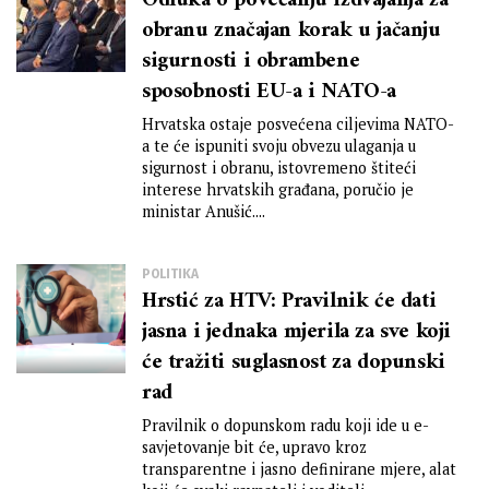
Odluka o povećanju izdvajanja za
obranu značajan korak u jačanju
sigurnosti i obrambene
sposobnosti EU-a i NATO-a
Hrvatska ostaje posvećena ciljevima NATO-
a te će ispuniti svoju obvezu ulaganja u
sigurnost i obranu, istovremeno štiteći
interese hrvatskih građana, poručio je
ministar Anušić....
POLITIKA
Hrstić za HTV: Pravilnik će dati
jasna i jednaka mjerila za sve koji
će tražiti suglasnost za dopunski
rad
Pravilnik o dopunskom radu koji ide u e-
savjetovanje bit će, upravo kroz
transparentne i jasno definirane mjere, alat