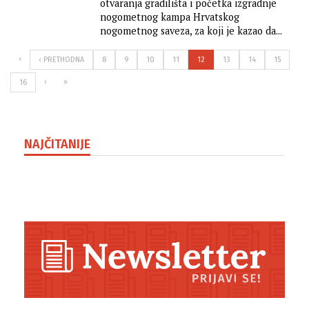
otvaranja gradilišta i početka izgradnje
nogometnog kampa Hrvatskog
nogometnog saveza, za koji je kazao da...
‹
‹ PRETHODNA
8
9
10
11
12
13
14
15
›
»
16
NAJČITANIJE