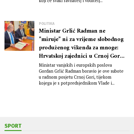
koji će svaki ravnatelj i voditelj...
POLITIKA
Ministar Grlić Radman ne
”miruje” ni za vrijeme slobodnog
produženog vikenda za mnoge:
Hrvatskoj zajednici u Crnoj Gori
omogućio vraćanje vrijedne
Ministar vanjskih i europskih poslova
nekretnine, a dogovoren je i
Gordan Grlić Radman boravio je ove subote
u radnom posjetu Crnoj Gori, tijekom
intenzivan nastavak rješavanja
kojega je s potpredsjednikom Vlade i...
preostalih otvorenih pitanja
SPORT