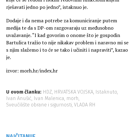
rješavati jedno po jedno”, istaknuo je.
Dodaje i da nema potrebe za komuniciranje putem
medija te da s DP-om razgovaraju uz međusobno
uvažavanje. “I kad govorim o onome što je gospodin
Bartulica tražio to nije nikakav problem i naravno mi se
s njim slažemo i to će se tako i učiniti i napraviti”, kazao
je.
izvor: morh.hr/index.hr
U ovom članku:
HDZ
,
HRVATSKA VOJSKA
,
Istaknuto
,
Ivan Anušić
,
Ivan Malenica
,
morh
,
Sveučilište obrane i sigurnosti
,
VLADA RH
NAJČITANIJE