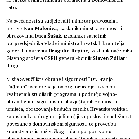
ratu.
Na svečanosti su sudjelovali i ministar pravosuđa i
uprave
Ivan Malenica
, izaslanik ministra znanosti i
obrazovanja
Ivica Šušak
, izaslanik i savjetnik
potpredsjednika Vlade i ministra hrvatskih branitelja
general u mirovini
Dragutin Repinc
, izaslanik načelnika
Glavnog stožera OSRH general-bojnik
Slaven Zdilar
i
drugi.
Misija Sveučilišta obrane i sigurnosti “Dr. Franjo
Tuđman” usmjerena je na organiziranje i izvedbu
kvalitetnih studijskih programa u području vojno-
obrambenih i sigurnosno-obavještajnih znanosti i
umijeća, obrazovanje budućih časnika Hrvatske vojske i
zaposlenika u drugim tijelima čiji su poslovi i nadležnosti
povezane s domovinskom sigurnosti te provedbu
znanstveno-istraživačkog rada u potpori vojno-
obrambenih i sigurnosno-obavještajnih aktivnosti, čime