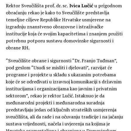
Rektor Sveučilišta prof. dr. sc.
Ivica Lučić
u prigodnom
obraćanju rekao je kako to Sveučilište predstavlja
temeljne ciljeve Republike Hrvatske usmjerene na
izgradnju znanstveno obrazovne i istraživačke
institucije koja će svojim kapacitetima i znanjem pružiti
potrebnu potporu sustavu domovinske sigurnosti i
obrane RH.
“Sveučilište obrane i sigurnosti “Dr. Franjo Tuđman”,
pod geslom “Usudi se misliti i djelovati”, razvijat će
programe i projekte u skladu s ukazanim potrebama
koje će se određivati u izravnoj komunikaciji s državnim
institucijama i organizacijama kao javnim i privatnim
sektorom”, rekao je rektor Lučić. Istaknuo je da
međunarodni projekti i međunarodna suradnja
predstavljaju jedan od ključnih strateških usmjerenja
sveučilišta, ali da rade i na očuvanju tradicije i na jačanju
sustava vrijednosti, načela i uvjerenja na kojima je
Hrvatska osamostaljena i obranjena u Domovinskom