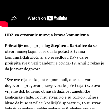
HDZ za otvaranje muzeja žrtava komunizma
Prihvatljiv mu je prijedlog
Stephena Bartulice
da se
otvori muzej kojim bi se odala počast žrtvama
komunističkih zločina, a o prijedlogu DP-a da se
preispita sve u vezi pandemije covida-19, Anušić rekao je
da je stvar dogovora.
“Sve ove nijanse koje ste spomenuli, one su stvar
dogovora i pregovora, razgovora koji će trajati svo ovo
vrijeme dok budemo obnašali dužnost zajedničke
koalicijske vlade. To nisu stvari koje su toliko ključne i
bitne da bi se stavile u koalicijski sporazum, to su stvari
koje će se redom i nekim redovnim funkcioniranjem