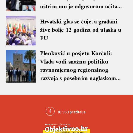
oštrim mu je odgovorom očitao
lekciju te dobio blok i brisanje
Hrvatski glas se čuje, a građani
komentara
žive bolje 12 godina od ulaska u
EU
Plenković u posjetu Korčuli:
Vlada vodi snažnu politiku
ravnomjernog regionalnog
razvoja s posebnim naglaskom
na otoke