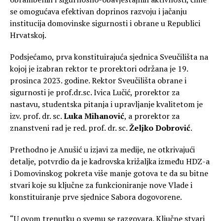
se omogućava efektivan doprinos razvoju i jačanju
institucija domovinske sigurnosti i obrane u Republici
Hrvatskoj.
Podsjećamo, prva konstituirajuća sjednica Sveučilišta na
kojoj je izabran rektor te prorektori održana je 19.
prosinca 2023. godine. Rektor Sveučilišta obrane i
sigurnosti je prof.dr.sc. Ivica Lučić, prorektor za
nastavu, studentska pitanja i upravljanje kvalitetom je
izv. prof. dr. sc.
Luka Mihanović
, a prorektor za
znanstveni rad je red. prof. dr. sc.
Željko Dobrović
.
Prethodno je Anušić u izjavi za medije, ne otkrivajući
detalje, potvrdio da je kadrovska križaljka između HDZ-a
i Domovinskog pokreta više manje gotova te da su bitne
stvari koje su ključne za funkcioniranje nove Vlade i
konstituiranje prve sjednice Sabora dogovorene.
“U ovom trenutku o svemu se razgovara. Ključne stvari