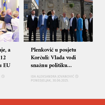
je, a
Plenković u posjetu
 12
Korčuli: Vlada vodi
 u EU
snažnu politiku
ravnomjernog
Ć
IDA ALEKSANDRA JOVANOVIĆ
regionalnog razvoja s
PONEDJELJAK, 30.06.2025.
posebnim naglaskom
na otoke