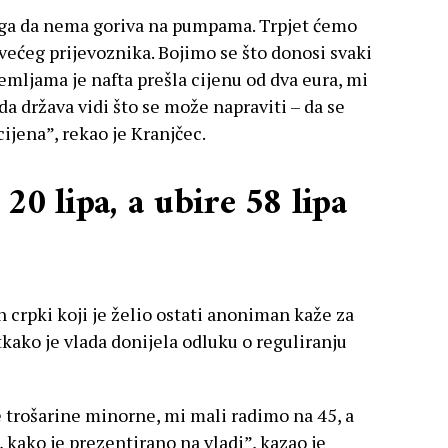
toga da nema goriva na pumpama. Trpjet ćemo
većeg prijevoznika. Bojimo se što donosi svaki
mljama je nafta prešla cijenu od dva eura, mi
da država vidi što se može napraviti – da se
ijena”, rekao je Kranjčec.
20 lipa, a ubire 58 lipa
 crpki koji je želio ostati anoniman kaže za
tkako je vlada donijela odluku o reguliranju
te trošarine minorne, mi mali radimo na 45, a
i, kako je prezentirano na vladi”, kazao je