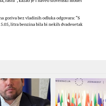
ma, rastu”, kazao je i naveo slovenski model
ena goriva bez vladinih odluka odgovara: “S
5.05, litra benzina bila bi nekih dvadesetak