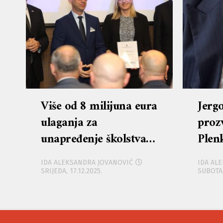
Više od 8 milijuna eura
Jerg
ulaganja za
proz
unapređenje školstva u
Plen
Ličko-senjskoj županiji
Face
IDA ALEKSANDRA JOVANOVIĆ
IDA AL
Priž
SRIJEDA, 17.12.2025.
SUBOTA,
odgo
lekci
bris