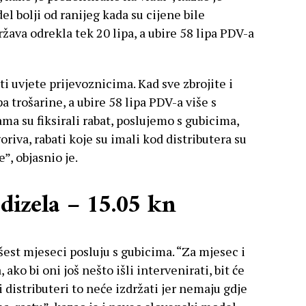
l bolji od ranijeg kada su cijene bile
žava odrekla tek 20 lipa, a ubire 58 lipa PDV-a
i uvjete prijevoznicima. Kad sve zbrojite i
 trošarine, a ubire 58 lipa PDV-a više s
ma su fiksirali rabat, poslujemo s gubicima,
oriva, rabati koje su imali kod distributera su
”, objasnio je.
 dizela – 15.05 kn
šest mjeseci posluju s gubicima. “Za mjesec i
ako bi oni još nešto išli intervenirati, bit će
i distributeri to neće izdržati jer nemaju gdje