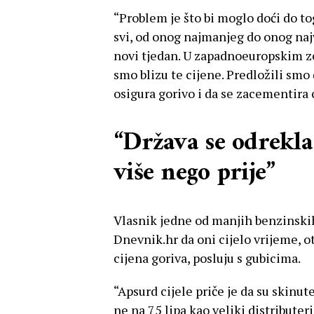
“Problem je što bi moglo doći do 
svi, od onog najmanjeg do onog naj
novi tjedan. U zapadnoeuropskim ze
smo blizu te cijene. Predložili smo 
osigura gorivo i da se zacementira c
“Država se odrekla 
više nego prije”
Vlasnik jedne od manjih benzinskih
Dnevnik.hr da oni cijelo vrijeme, o
cijena goriva, posluju s gubicima.
“Apsurd cijele priče je da su skinu
ne na 75 lipa kao veliki distributer