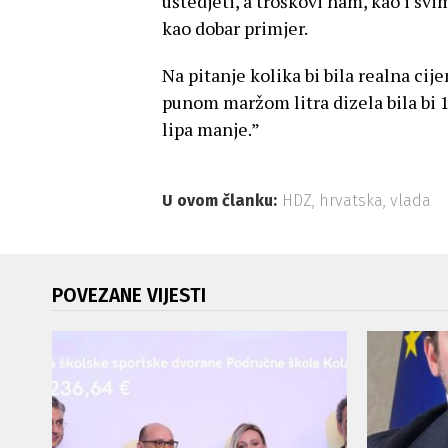
uštedjeti, a troškovi nam, kao i svi
kao dobar primjer.
Na pitanje kolika bi bila realna cij
punom maržom litra dizela bila bi 1
lipa manje.”
U ovom članku:
HDZ
,
hrvatska
,
vlada
POVEZANE VIJESTI