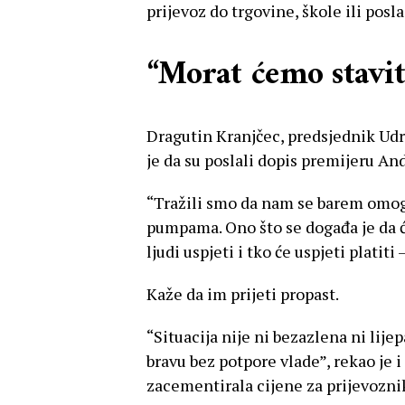
prijevoz do trgovine, škole ili posl
“Morat ćemo stavit
Dragutin Kranjčec, predsjednik Udr
je da su poslali dopis premijeru And
“Tražili smo da nam se barem omogu
pumpama. Ono što se događa je da će
ljudi uspjeti i tko će uspjeti platit
Kaže da im prijeti propast.
“Situacija nije ni bezazlena ni lije
bravu bez potpore vlade”, rekao je 
zacementirala cijene za prijevozni