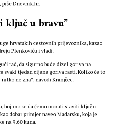
a, piše Dnevnik.hr.
i ključ u bravu”
uge hrvatskih cestovnih prijevoznika, kazao
reju Plenkoviću i vladi.
ći rad, da sigurno bude dizel goriva na
 svaki tjedan cijene goriva rasti. Koliko će to
i – nitko ne zna”, navodi Kranjčec.
pa, bojimo se da ćemo morati staviti ključ u
i kao dobar primjer naveo Mađarsku, koja je
ke na 9,60 kuna.