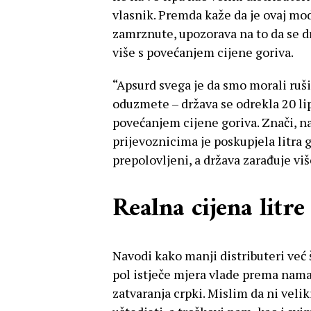
vlasnik. Premda kaže da je ovaj mode
zamrznute, upozorava na to da se dr
više s povećanjem cijene goriva.
“Apsurd svega je da smo morali rušit
oduzmete – država se odrekla 20 lipa
povećanjem cijene goriva. Znači, na
prijevoznicima je poskupjela litra g
prepolovljeni, a država zarađuje više
Realna cijena litre
Navodi kako manji distributeri već 
pol istječe mjera vlade prema nama, 
zatvaranja crpki. Mislim da ni velik