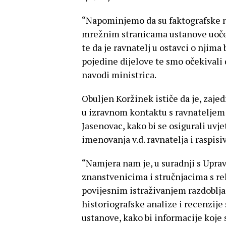
“Napominjemo da su faktografske ne
mrežnim stranicama ustanove uočen
te da je ravnatelj u ostavci o njima 
pojedine dijelove te smo očekivali 
navodi ministrica.
Obuljen Koržinek ističe da je, zaje
u izravnom kontaktu s ravnateljem
Jasenovac, kako bi se osigurali uvj
imenovanja v.d. ravnatelja i raspisi
“Namjera nam je, u suradnji s Upra
znanstvenicima i stručnjacima s re
povijesnim istraživanjem razdoblja
historiografske analize i recenzij
ustanove, kako bi informacije koje s