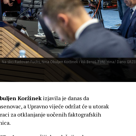
. Na slici Radovan Fuchs, Nina Obuljen Koržinek i Vili Beroš. Foto Hina/ Dario GRZE
buljen Koržinek
izjavila je danas da
senovac, a Upravno vijeće održat će u utorak
oraci za otklanjanje uočenih faktografskih
nica.