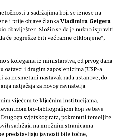
točnosti u sadržajima koji se iznose na
e i prije objave članka
Vladimira Geigera
bio obaviješten. Složio se da je nužno ispraviti
da će pogreške biti već ranije otklonjene”,
dno s kolegama iz ministarstva, od prvog dana
 u ostavci i drugim zaposlenicima JUSP-a
eti za nesmetani nastavak rada ustanove, do
vanja natječaja za novog ravnatelja.
vnim vijećem te ključnim institucijama,
levantnom bio-bibliografijom koji se bave
 Drugoga svjetskog rata, pokrenuti temeljite
e svih sadržaja na mrežnim stranicama
e predstavljaju javnosti bile točne,