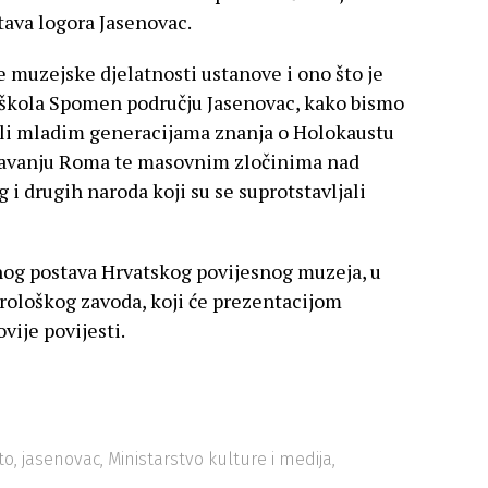
tava logora Jasenovac.
e muzejske djelatnosti ustanove i ono što je
a škola Spomen području Jasenovac, kako bismo
sili mladim generacijama znanja o Holokaustu
davanju Roma te masovnim zločinima nad
 i drugih naroda koji su se suprotstavljali
lnog postava Hrvatskog povijesnog muzeja, u
rološkog zavoda, koji će prezentacijom
vije povijesti.
to
,
jasenovac
,
Ministarstvo kulture i medija
,