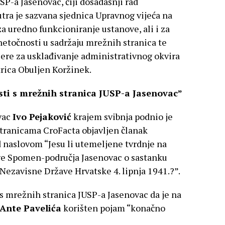
P-a Jasenovac, čiji dosadašnji rad
sutra je sazvana sjednica Upravnog vijeća na
 za uredno funkcioniranje ustanove, ali i za
netočnosti u sadržaju mrežnih stranica te
ere za usklađivanje administrativnog okvira
trica Obuljen Koržinek.
sti s mrežnih stranica JUSP-a Jasenovac”
vac
Ivo Pejaković
krajem svibnja podnio je
tranicama CroFacta objavljen članak
 naslovom “Jesu li utemeljene tvrdnje na
e Spomen-područja Jasenovac o sastanku
ezavisne Države Hrvatske 4. lipnja 1941.?”.
 mrežnih stranica JUSP-a Jasenovac da je na
Ante Pavelića
korišten pojam “konačno