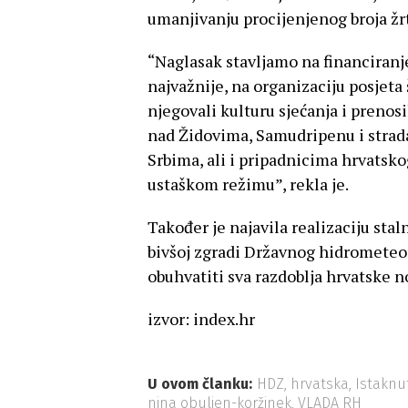
umanjivanju procijenjenog broja žr
“Naglasak stavljamo na financiranj
najvažnije, na organizaciju posjet
njegovali kulturu sjećanja i preno
nad Židovima, Samudripenu i stra
Srbima, ali i pripadnicima hrvatskog
ustaškom režimu”, rekla je.
Također je najavila realizaciju sta
bivšoj zgradi Državnog hidrometeo
obuhvatiti sva razdoblja hrvatske no
izvor: index.hr
U ovom članku:
HDZ
,
hrvatska
,
Istaknu
nina obuljen-koržinek
,
VLADA RH