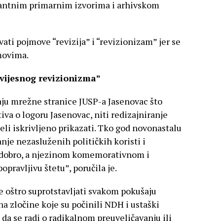
vantnim primarnim izvorima i arhivskom
vati pojmove “revizija” i “revizionizam” jer se
movima.
vijesnog revizionizma”
aju mrežne stranice JUSP-a Jasenovac što
va o logoru Jasenovac, niti redizajniranje
jeli iskrivljeno prikazati. Tko god novonastalu
canje nezasluženih političkih koristi i
li dobro, a njezinom komemorativnom i
pravljivu štetu”, poručila je.
e oštro suprotstavljati svakom pokušaju
a zločine koje su počinili NDH i ustaški
 da se radi o radikalnom preuveličavanju ili