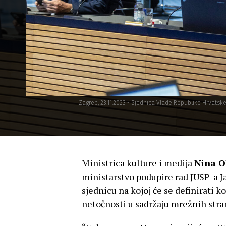
Zagreb, 23.11.2023 - Sjednica Vlade Republike Hrvatske
Ministrica kulture i medija
Nina O
ministarstvo podupire rad JUSP-a Ja
sjednicu na kojoj će se definirati k
netočnosti u sadržaju mrežnih stra