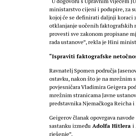
“U dogovoru s Upravnim vijećem JUS
ministarstvo cijeni i podupire, za 
kojoj će se definirati daljnji koraci
otklanjanje uočenih faktografskih 
provesti sve zakonom propisane mj
rada ustanove”, rekla je Hini minis
“Ispraviti faktografske netočno
Ravnatelj Spomen područja Jaseno
ostavku, nakon što je na mrežnim s
povjesničara Vladimira Geigera pod
mrežnim stranicama Javne ustanov
predstavnika Njemačkoga Reicha i N
Geigerov članak opovrgava navode s
sastanku između
Adolfa Hitlera
i
rješenje”.