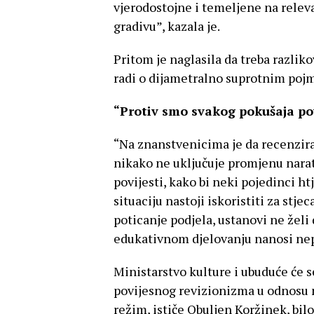
vjerodostojne i temeljene na rele
gradivu”, kazala je.
Pritom je naglasila da treba razliko
radi o dijametralno suprotnim poj
“Protiv smo svakog pokušaja po
“Na znanstvenicima je da recenzir
nikako ne uključuje promjenu narati
povijesti, kako bi neki pojedinci ht
situaciju nastoji iskoristiti za stje
poticanje podjela, ustanovi ne že
edukativnom djelovanju nanosi nepo
Ministarstvo kulture i ubuduće će s
povijesnog revizionizma u odnosu n
režim, ističe Obuljen Koržinek, bilo