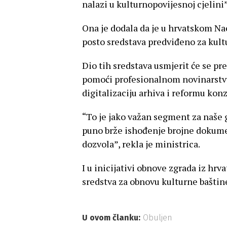
nalazi u kulturnopovijesnoj cjelini”
Ona je dodala da je u hrvatskom Na
posto sredstava predviđeno za kultu
Dio tih sredstava usmjerit će se pr
pomoći profesionalnom novinarstvu.
digitalizaciju arhiva i reformu kon
“To je jako važan segment za naše
puno brže ishođenje brojne dokume
dozvola”, rekla je ministrica.
I u inicijativi obnove zgrada iz hr
sredstva za obnovu kulturne baštin
U ovom članku:
Obuljen