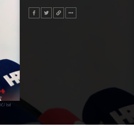
IĆ/ lsd