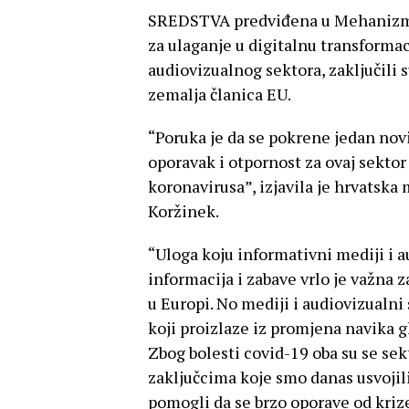
SREDSTVA predviđena u Mehanizmu z
za ulaganje u digitalnu transformac
audiovizualnog sektora, zaključili 
zemalja članica EU.
“Poruka je da se pokrene jedan novi 
oporavak i otpornost za ovaj sekto
koronavirusa”, izjavila je hrvatska
Koržinek.
“Uloga koju informativni mediji i a
informacija i zabave vrlo je važna 
u Europi. No mediji i audiovizualn
koji proizlaze iz promjena navika g
Zbog bolesti covid-19 oba su se se
zaključcima koje smo danas usvojil
pomogli da se brzo oporave od krize i