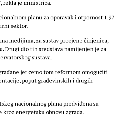
, rekla je ministrica.
cionalnom planu za oporavak i otpornost 1.97
rni sektor.
ema medijima, za sustav procjene činjenica,
 Drugi dio tih sredstava namijenjen je za
zervatorskog sustava.
 građane jer ćemo tom reformom omogućiti
ntacije, poput građevinskih i drugih
vatskog nacionalnog plana predviđena su
e kroz energetsku obnovu zgrada.