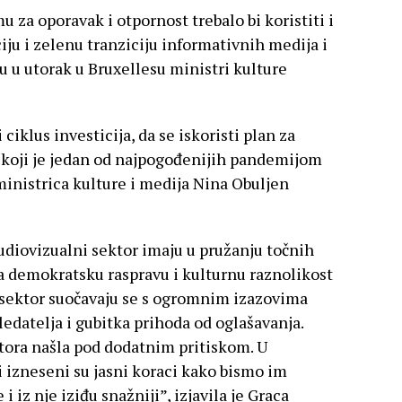
a oporavak i otpornost trebalo bi koristiti i
iju i zelenu tranziciju informativnih medija i
su u utorak u Bruxellesu ministri kulture
ciklus investicija, da se iskoristi plan za
r koji je jedan od najpogođenijih pandemijom
 ministrica kulture i medija Nina Obuljen
udiovizualni sektor imaju u pružanju točnih
za demokratsku raspravu i kulturnu raznolikost
i sektor suočavaju se s ogromnim izazovima
ledatelja i gubitka prihoda od oglašavanja.
ktora našla pod dodatnim pritiskom. U
i izneseni su jasni koraci kako bismo im
 iz nje iziđu snažniji”, izjavila je Graca