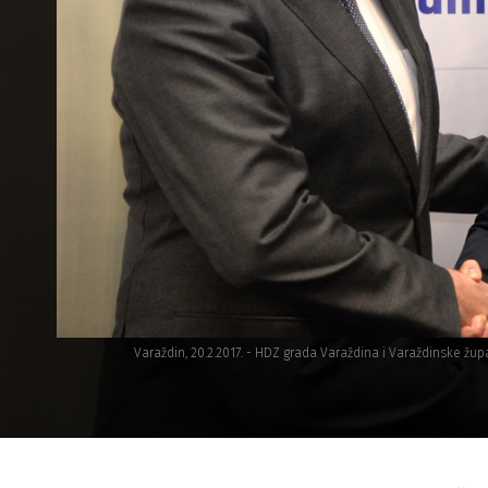
Varaždin, 20.2.2017. - HDZ grada Varaždina i Varaždinske župa