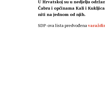
U Hrvatskoj su u nedjelju održan
Čabru i općinama Kali i Kukljic
niti na jednom od njih.
SDP-ova lista predvođena
varaždi
Bosiljem
na izvanrednim izborima z
natpolovičnu većinu mandata.
Glasalo je 12.134 birača koji su sv
gradonačelniku Bosilju. SDP je dobi
Gradskom vijeću. S druge strane, HD
u koaliciji s HSU-om u osvojio tek 
“Zahvaljujem se sugrađankama i su
i odradili svoju građansku dužnost i 
našem gradonačelniku da radi svoj p
Istaknuo je da više “neće biti moguć