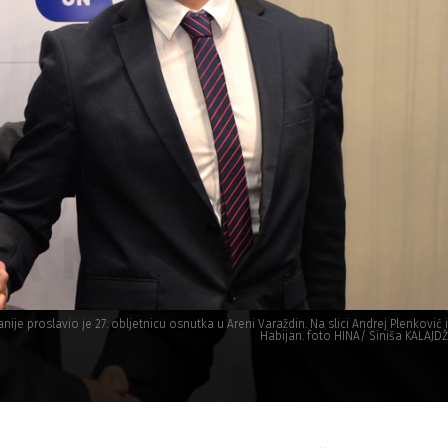
nije proslavio je 27. obljetnicu osnutka u Areni Varaždin. Na slici Andrej Plenković 
Habijan. foto HINA/ Siniša KALAJDŽ