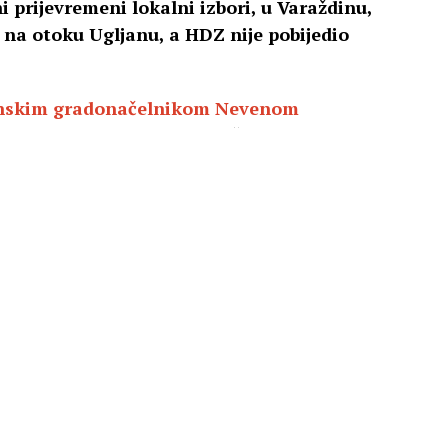
i prijevremeni lokalni izbori, u Varaždinu,
a na otoku Ugljanu, a HDZ nije pobijedio
nskim gradonačelnikom Nevenom
a Gradsko vijeće Grada Varaždina osvojila je
oje povjerenje dali SDP-u i aktualnom
o 5.181 glas (43.3 posto) i 12 mandata u
Z je dobio 1.681 glas, odnosno 14 posto te je
tri mandata.
građanima koji su izašli po ovom kišnom danu
rekli su svoje. A oni su rekli – dozvolite
osao”, rekao je Bosilj, prenosi
N1.
e sve one opstrukcije koje su dosad radili u