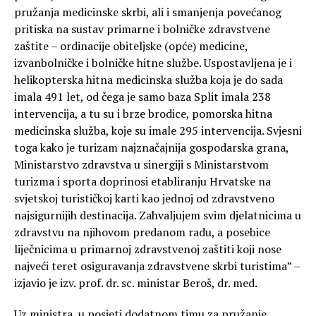
pružanja medicinske skrbi, ali i smanjenja povećanog
pritiska na sustav primarne i bolničke zdravstvene
zaštite – ordinacije obiteljske (opće) medicine,
izvanbolničke i bolničke hitne službe. Uspostavljena je i
helikopterska hitna medicinska služba koja je do sada
imala 491 let, od čega je samo baza Split imala 238
intervencija, a tu su i brze brodice, pomorska hitna
medicinska služba, koje su imale 295 intervencija. Svjesni
toga kako je turizam najznačajnija gospodarska grana,
Ministarstvo zdravstva u sinergiji s Ministarstvom
turizma i sporta doprinosi etabliranju Hrvatske na
svjetskoj turističkoj karti kao jednoj od zdravstveno
najsigurnijih destinacija. Zahvaljujem svim djelatnicima u
zdravstvu na njihovom predanom radu, a posebice
liječnicima u primarnoj zdravstvenoj zaštiti koji nose
najveći teret osiguravanja zdravstvene skrbi turistima” –
izjavio je izv. prof. dr. sc. ministar Beroš, dr. med.
Uz ministra, u posjeti dodatnom timu za pružanje