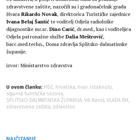
zdravstvene zaštite, nazočili su i gradonačelnik grada
Hvara
Rikardo Novak
, direktorica Turističke zajednice
Ivana Belaj Šantić
te voditelj Odjela radiološke
dijagnostike mr.sc.
Dino Carić
, dr.med., kao i voditeljica
Odjela patronažne službe
Dalia Meštrović
,
bacc.med.techn., Doma zdravlja Splitsko-dalmatinske
županije.
izvor: Ministarstvo zdravstva
U ovom članku:
HDZ
,
hrvatska
,
hvar
,
Istaknuto
,
sigurna turistička sezona
,
SPLITSKO-DALMATINSKA ŽUPANIJA
,
Vili Beroš
,
VLADA RH
,
zdravstvena zaštita
,
zdravstvo
NAJČITANIJE