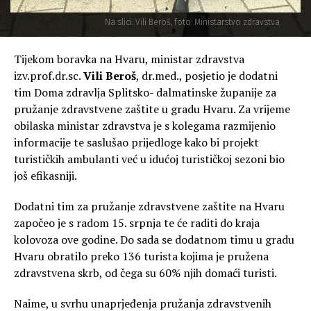
Na slici: Vili Beroš, foto: Ministarstvo zdravstva
Tijekom boravka na Hvaru, ministar zdravstva
izv.prof.dr.sc.
Vili Beroš
, dr.med., posjetio je dodatni
tim Doma zdravlja Splitsko- dalmatinske županije za
pružanje zdravstvene zaštite u gradu Hvaru. Za vrijeme
obilaska ministar zdravstva je s kolegama razmijenio
informacije te saslušao prijedloge kako bi projekt
turističkih ambulanti već u idućoj turističkoj sezoni bio
još efikasniji.
Dodatni tim za pružanje zdravstvene zaštite na Hvaru
započeo je s radom 15. srpnja te će raditi do kraja
kolovoza ove godine. Do sada se dodatnom timu u gradu
Hvaru obratilo preko 136 turista kojima je pružena
zdravstvena skrb, od čega su 60% njih domaći turisti.
Naime, u svrhu unaprjeđenja pružanja zdravstvenih