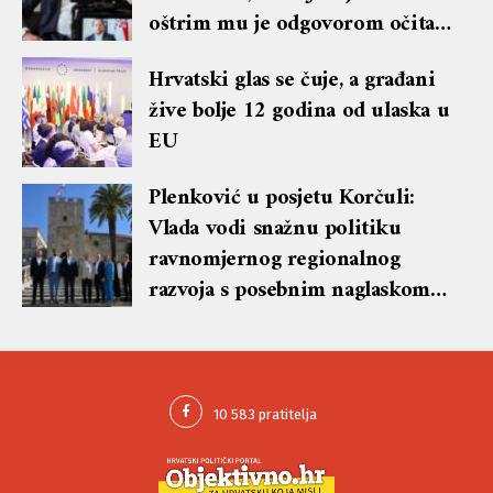
oštrim mu je odgovorom očitao
lekciju te dobio blok i brisanje
Hrvatski glas se čuje, a građani
komentara
žive bolje 12 godina od ulaska u
EU
Plenković u posjetu Korčuli:
Vlada vodi snažnu politiku
ravnomjernog regionalnog
razvoja s posebnim naglaskom
na otoke