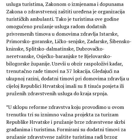
usluga turistima, Zakonom o izmjenama i dopunama
Zakona o zdravstvenoj zaštiti uređena je organizacija
turističkih ambulanti. Tako je turistima ove godine
omogućeno pružanje usluga radom dodatnih
privremenih timova u domovima zdravlja Istarske,
Primorsko-goranske, Ličko-senjske, Zadarske, Šibensko-
kninske, Splitsko-dalmatinske, Dubrovačko-
neretvanske, Osječko-baranjske te Bjelovarsko-
bilogorske županije. Uzevši u obzir raspoloživi kadar,
trenutačno rade timovi na 37 lokacija. Gledajući na
ukupnoj razini, dodatni timovi pri domovima zdravlja u
cijeloj Republici Hrvatskoj imali su 8 tisuća posjeta ili
pruženih zdravstvenih usluga do kraja srpnja.
”U sklopu reforme zdravstva koju provodimo u ovom
trenutku tri su iznimno važna projekta za turizam
Republike Hrvatske i pružanje brze zdravstvene skrbi
građanima i turistima. Formirani su dodatni timovi za
pružanje zdravstvene zaštite turistima radi brzog