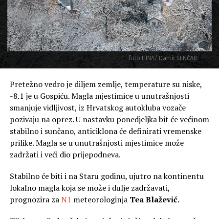
foto HINA/ Damir SENČAR
Pretežno vedro je diljem zemlje, temperature su niske,
-8.1 je u Gospiću. Magla mjestimice u unutrašnjosti
smanjuje vidljivost, iz Hrvatskog autokluba vozače
pozivaju na oprez. U nastavku ponedjeljka bit će većinom
stabilno i sunčano, anticiklona će definirati vremenske
prilike. Magla se u unutrašnjosti mjestimice može
zadržati i veći dio prijepodneva.
Stabilno će biti i na Staru godinu, ujutro na kontinentu
lokalno magla koja se može i dulje zadržavati,
prognozira za
N1
meteorologinja
Tea Blažević
.