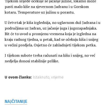
Tijekom srijede očekuje se jačanje južine, lokalno može
pasti malo kiše na sjevernom Jadranu i u Gorskom
kotaru. Temperature uz južinu u porastu.
U četvrtak je kiša izglednija, no uglavnom duž Jadrana i u
područjima uz Jadran, uz jačanje juga i jugozapadnjaka.
Bit će to uvod u promjenu vremena koja je izgledna na
kraju radnog tjedna, u petak, kad se očekuju kiša i snijeg
u većini predjela. Osjetno će zahladnjeti tijekom petka.
I tijekom subote treba računati na kišu i snijeg, no već
nedjelja donosi stabilnije prilike.
U ovom članku:
Istaknuto
,
vrijeme
NAJČITANIJE