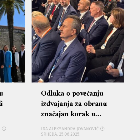
u
Odluka o povećanju
i
izdvajanja za obranu
značajan korak u
jačanju sigurnosti i
Ć
IDA ALEKSANDRA JOVANOVIĆ
ja s
obrambene
SRIJEDA, 25.06.2025.