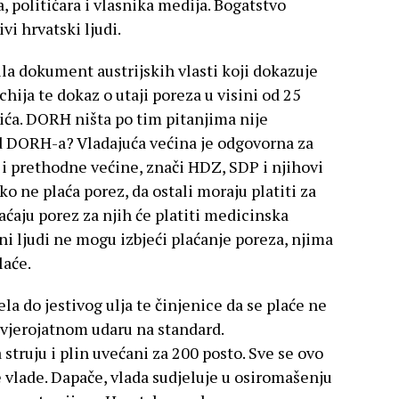
, političara i vlasnika medija. Bogatstvo
vi hrvatski ljudi.
a dokument austrijskih vlasti koji dokazuje
hija te dokaz o utaji poreza u visini od 25
ića. DORH ništa po tim pitanjima nije
d DORH-a? Vladajuća većina je odgovorna za
i prethodne većine, znači HDZ, SDP i njihovi
ko ne plaća porez, da ostali moraju platiti za
aćaju porez za njih će platiti medicinska
ni ljudi ne mogu izbjeći plaćanje poreza, njima
laće.
ela do jestivog ulja te činjenice da se plaće ne
evjerojatnom udaru na standard.
struju i plin uvećani za 200 posto. Sve se ovo
 vlade. Dapače, vlada sudjeluje u osiromašenju