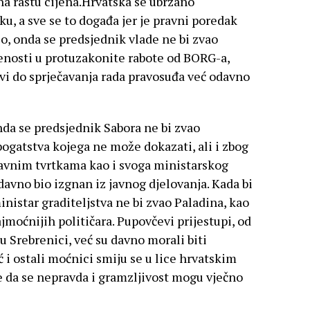
na rastu cijena.Hrvatska se ubrzano
ku, a sve se to događa jer je pravni poredak
o, onda se predsjednik vlade ne bi zvao
tenosti u protuzakonite rabote od BORG-a,
vi do sprječavanja rada pravosuđa već odavno
nda se predsjednik Sabora ne bi zvao
ogatstva kojega ne može dokazati, ali i zbog
žavnim tvrtkama kao i svoga ministarskog
avno bio izgnan iz javnog djelovanja. Kada bi
nistar graditeljstva ne bi zvao Paladina, kao
jmoćnijih političara. Pupovčevi prijestupi, od
 Srebrenici, već su davno morali biti
ć i ostali moćnici smiju se u lice hrvatskim
e da se nepravda i gramzljivost mogu vječno