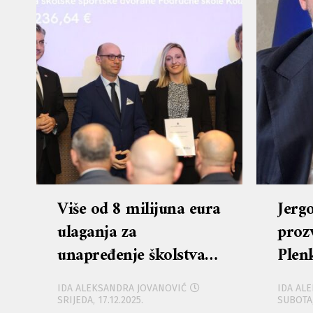
Više od 8 milijuna eura
Jerg
ulaganja za
proz
unapređenje školstva u
Plen
Ličko-senjskoj županiji
Face
IDA ALEKSANDRA JOVANOVIĆ
IDA AL
Priž
SRIJEDA, 17.12.2025.
SUBOTA,