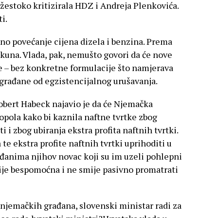
žestoko kritizirala HDZ i Andreja Plenkovića.
i.
čno povećanje cijena dizela i benzina. Prema
 kuna. Vlada, pak, nemušto govori da će nove
re – bez konkretne formulacije što namjerava
 građane od egzistencijalnog urušavanja.
obert Habeck najavio je da će Njemačka
opola kako bi kaznila naftne tvrtke zbog
 i zbog ubiranja ekstra profita naftnih tvrtki.
e ekstra profite naftnih tvrtki uprihoditi u
građanima njihov novac koji su im uzeli pohlepni
 nije bespomoćna i ne smije pasivno promatrati
 njemačkih građana, slovenski ministar radi za