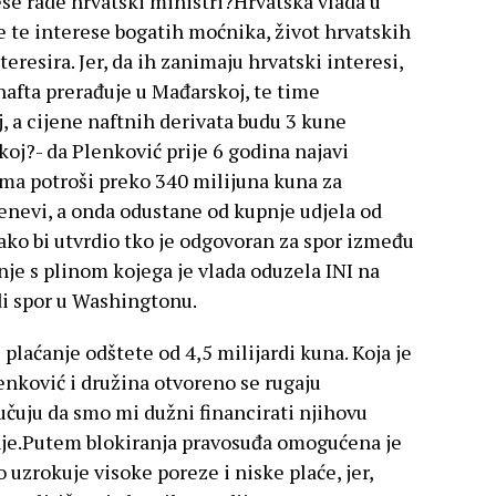
ese rade hrvatski ministri?Hrvatska vlada u
se te interese bogatih moćnika, život hrvatskih
resira. Jer, da ih zanimaju hrvatski interesi,
 nafta prerađuje u Mađarskoj, te time
, a cijene naftnih derivata budu 3 kune
koj?- da Plenković prije 6 godina najavi
ma potroši preko 340 milijuna kuna za
Ženevi, a onda odustane od kupnje udjela od
o bi utvrdio tko je odgovoran za spor između
je s plinom kojega je vlada oduzela INI na
di spor u Washingtonu.
i plaćanje odštete od 4,5 milijardi kuna. Koja je
enković i družina otvoreno se rugaju
čuju da smo mi dužni financirati njihovu
nje.Putem blokiranja pravosuđa omogućena je
 uzrokuje visoke poreze i niske plaće, jer,