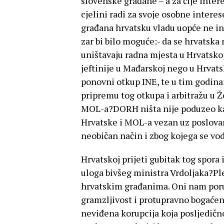
slovenske građane – a za čije inter
cjelini radi za svoje osobne intere
građana hrvatsku vladu uopće ne inte
zar bi bilo moguće:- da se hrvatska
uništavaju radna mjesta u Hrvatskoj
jeftinije u Mađarskoj nego u Hrvats
ponovni otkup INE, te u tim godina
pripremu tog otkupa i arbitražu u 
MOL-a?DORH ništa nije poduzeo kak
Hrvatske i MOL-a vezan uz poslovan
neobičan način i zbog kojega se vo
Hrvatskoj prijeti gubitak tog spora 
uloga bivšeg ministra Vrdoljaka?Pl
hrvatskim građanima. Oni nam poru
gramzljivost i protupravno bogaće
neviđena korupcija koja posljedično