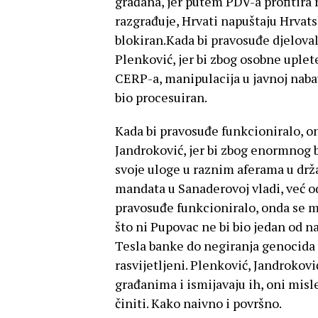
građana, jer putem PDV-a profitira 
razgrađuje, Hrvati napuštaju Hrvats
blokiran.Kada bi pravosuđe djeloval
Plenković, jer bi zbog osobne uple
CERP-a, manipulacija u javnoj naba
bio procesuiran.
Kada bi pravosuđe funkcioniralo, o
Jandroković, jer bi zbog enormnog b
svoje uloge u raznim aferama u dr
mandata u Sanaderovoj vladi, već od
pravosuđe funkcioniralo, onda se mi
što ni Pupovac ne bi bio jedan od na
Tesla banke do negiranja genocida u
rasvijetljeni. Plenković, Jandrokovi
građanima i ismijavaju ih, oni misl
činiti. Kako naivno i površno.