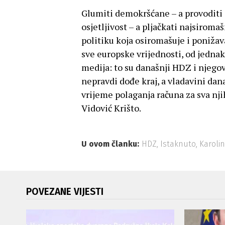
Glumiti demokršćane – a provoditi 
osjetljivost – a pljačkati najsiroma
politiku koja osiromašuje i ponižav
sve europske vrijednosti, od jedna
medija: to su današnji HDZ i njegov 
nepravdi dođe kraj, a vladavini dana
vrijeme polaganja računa za sva njih
Vidović Krišto.
U ovom članku:
HDZ
,
Istaknuto
,
Karolin
POVEZANE VIJESTI