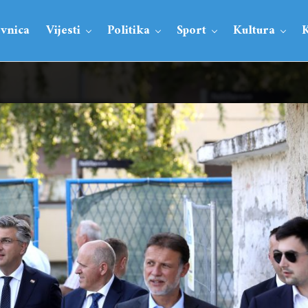
vnica
Vijesti
Politika
Sport
Kultura