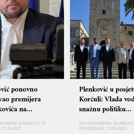
ović ponovno
Plenković u posjet
vao premijera
Korčuli: Vlada vod
kovića na
snažnu politiku
booku, Fran Juraj
ravnomjernog
EKSANDRA JOVANOVIĆ
IDA ALEKSANDRA JOVANOVI
mić oštrim mu je
regionalnog razvo
 27.09.2025.
PONEDJELJAK, 30.06.2025.