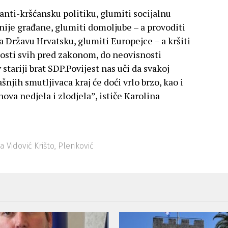
anti-kršćansku politiku, glumiti socijalnu
šnije građane, glumiti domoljube – a provoditi
a Državu Hrvatsku, glumiti Europejce – a kršiti
kosti svih pred zakonom, do neovisnosti
stariji brat SDP.Povijest nas uči da svakoj
šnjih smutljivaca kraj će doći vrlo brzo, kao i
ova nedjela i zlodjela”, ističe Karolina
a Vidović Krišto
,
Plenković