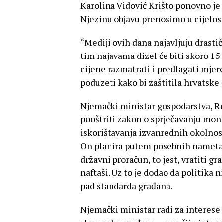
Karolina Vidović Krišto ponovno je 
Njezinu objavu prenosimo u cijelost
“Mediji ovih dana najavljuju drasti
tim najavama dizel će biti skoro 15
cijene razmatrati i predlagati mje
poduzeti kako bi zaštitila hrvatske
Njemački ministar gospodarstva, R
pooštriti zakon o sprječavanju mon
iskorištavanja izvanrednih okolnosti
On planira putem posebnih nameta t
državni proračun, to jest, vratiti 
naftaši. Uz to je dodao da politika
pad standarda građana.
Njemački ministar radi za interese