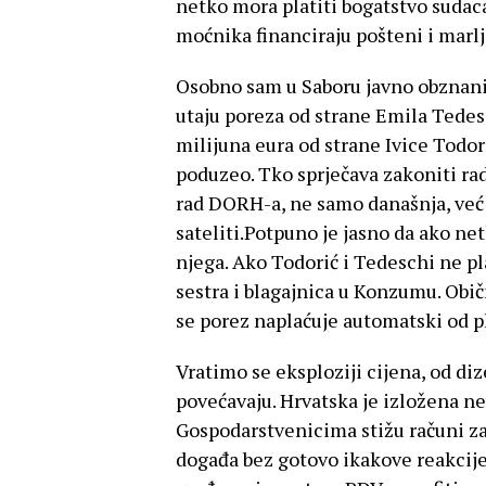
netko mora platiti bogatstvo sudaca
moćnika financiraju pošteni i marlji
Osobno sam u Saboru javno obznanil
utaju poreza od strane Emila Tedesc
milijuna eura od strane Ivice Todor
poduzeo. Tko sprječava zakoniti ra
rad DORH-a, ne samo današnja, već 
sateliti.Potpuno je jasno da ako net
njega. Ako Todorić i Tedeschi ne pl
sestra i blagajnica u Konzumu. Obič
se porez naplaćuje automatski od p
Vratimo se eksploziji cijena, od diz
povećavaju. Hrvatska je izložena n
Gospodarstvenicima stižu računi za 
događa bez gotovo ikakove reakcije