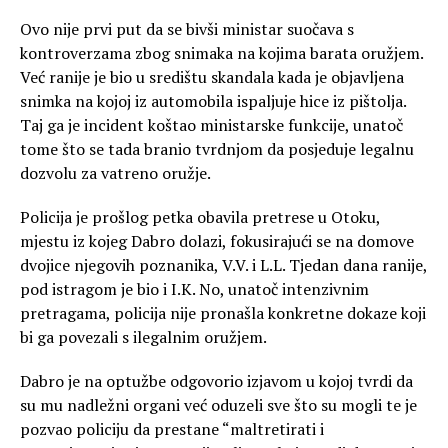
Ovo nije prvi put da se bivši ministar suočava s
kontroverzama zbog snimaka na kojima barata oružjem.
Već ranije je bio u središtu skandala kada je objavljena
snimka na kojoj iz automobila ispaljuje hice iz pištolja.
Taj ga je incident koštao ministarske funkcije, unatoč
tome što se tada branio tvrdnjom da posjeduje legalnu
dozvolu za vatreno oružje.
Policija je prošlog petka obavila pretrese u Otoku,
mjestu iz kojeg Dabro dolazi, fokusirajući se na domove
dvojice njegovih poznanika, V.V. i L.L. Tjedan dana ranije,
pod istragom je bio i I.K. No, unatoč intenzivnim
pretragama, policija nije pronašla konkretne dokaze koji
bi ga povezali s ilegalnim oružjem.
Dabro je na optužbe odgovorio izjavom u kojoj tvrdi da
su mu nadležni organi već oduzeli sve što su mogli te je
pozvao policiju da prestane “maltretirati i