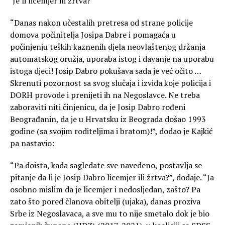
‘Je li licemjer ili žrtva?’
“Danas nakon učestalih pretresa od strane policije
domova počinitelja Josipa Dabre i pomagaća u
počinjenju teških kaznenih djela neovlaštenog držanja
automatskog oružja, uporaba istog i davanje na uporabu
istoga djeci! Josip Dabro pokušava sada je već očito …
Skrenuti pozornost sa svog slučaja i izvida koje policija i
DORH provode i prenijeti ih na Negoslavce. Ne treba
zaboraviti niti činjenicu, da je Josip Dabro rođeni
Beograđanin, da je u Hrvatsku iz Beograda došao 1993
godine (sa svojim roditeljima i bratom)!”, dodao je Kajkić
pa nastavio:
“Pa doista, kada sagledate sve navedeno, postavlja se
pitanje da li je Josip Dabro licemjer ili žrtva?”, dodaje. “Ja
osobno mislim da je licemjer i nedosljedan, zašto? Pa
zato što pored članova obitelji (ujaka), danas proziva
Srbe iz Negoslavaca, a sve mu to nije smetalo dok je bio