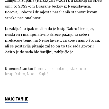
zamjenik župana (HDZ),(2017-2021), u koaliciji sa SDSS
om i to SDSS-om Dragane Jeckov iz Negoslavaca,
Borova, Bobote i dr mjesta naseljenih stanovništvom
srpske nacionalnosti.
Ja zaključno ipak mislim da je Josip Dabro Licemjer,
neiskren i manipulativno skreće pažnju sa sebe i
prebacuje temu na Negoslavce… za koje znamo što su,
ali se postavlja pitanje zašto on to tek sada govori?
Zašto je do sada bio šutljiv”, zaključio je.
U ovom članku:
Domovinski pokret
,
Istaknuto
,
Josip Dabro
,
Nikola Kajkić
NAJČITANIJE