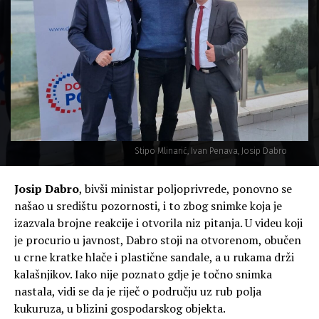
Stipo Mlinarić, Ivan Penava, Josip Dabro
Josip Dabro
, bivši ministar poljoprivrede, ponovno se
našao u središtu pozornosti, i to zbog snimke koja je
izazvala brojne reakcije i otvorila niz pitanja. U videu koji
je procurio u javnost, Dabro stoji na otvorenom, obučen
u crne kratke hlače i plastične sandale, a u rukama drži
kalašnjikov. Iako nije poznato gdje je točno snimka
nastala, vidi se da je riječ o području uz rub polja
kukuruza, u blizini gospodarskog objekta.