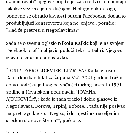
uznemiravati” njegove prijatelje, za koje tvrdi da nemaju
nikakve veze s cijelim slučajem. Nedugo nakon toga,
ponovno se obratio javnosti putem Facebooka, dodatno
produbljujući kontroverzu koja ne jenjava i poručio:
“Kad će pretresi u Negoslavcima?”
Sada se o svemu oglasio
Nikola Kajkić
koji je na svojem
Facebook profilu objavio poduži tekst o Dabri. Njegovu
izjavu prenosimo u nastavku:
“JOSIP DABRO LICEMJER ILI ŽRTVA? Kada je Josip
Dabro kao kandidat za župana VsŽ, 2021 godine tražio i
dobio podršku jednog od vođa četničkog pokreta 1991
godine u Hrvatskom podunavlju “JOVANA
AJDUKOVIĆA”, i kada je tada tražio i dobio glasove iz
Negoslavaca, Borova, Trpinj, Bobote… tada nije pozivao
na pretragu kuca u “Negisu, i dr mjestima naseljenim
srpskim stanovništvom””, počeo je.