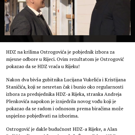
HDZ na krilima Ostrogovića je pobjednik izbora za
mjesne odbore u Rijeci. Ovim rezultatom je Ostrogović
pokazao da se HDZ vraća u Rijeku!
Nakon dva bivša gubitnika Lucijana Vukelića i Kristijana
Staničića, koji se nesretan čak i bunio oko regularnosti
izbora za predsjednika HDZ-a Rijeka, stranka Andreja
Plenkovića napokon je iznjedrila novog vođu koji je
pokazao da se radom i odnosom prema biračima može
uspješno pobjeđivati na izborima.
Ostrogović je dakle budućnost HDZ-a Rijeke, a Alan