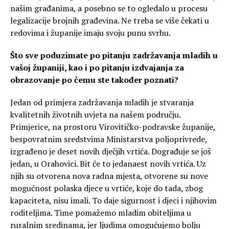
našim građanima, a posebno se to ogledalo u procesu
legalizacije brojnih građevina. Ne treba se više čekati u
redovima i županije imaju svoju punu svrhu.
Što sve poduzimate po pitanju zadržavanja mladih u
vašoj županiji, kao i po pitanju izdvajanja za
obrazovanje po čemu ste također poznati?
Jedan od primjera zadržavanja mladih je stvaranja
kvalitetnih životnih uvjeta na našem području.
Primjerice, na prostoru Virovitičko-podravske županije,
bespovratnim sredstvima Ministarstva poljoprivrede,
izgrađeno je deset novih dječjih vrtića. Dograđuje se još
jedan, u Orahovici. Bit će to jedanaest novih vrtića. Uz
njih su otvorena nova radna mjesta, otvorene su nove
mogućnost polaska djece u vrtiće, koje do tada, zbog
kapaciteta, nisu imali. To daje sigurnost i djeci i njihovim
roditeljima. Time pomažemo mladim obiteljima u
ruralnim sredinama, jer ljudima omogućujemo bolju