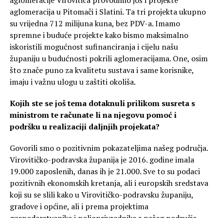
aglomeracija u Pitomači i Slatini. Ta tri projekta ukupno
su vrijedna 712 milijuna kuna, bez PDV-a. Imamo
spremne i buduće projekte kako bismo maksimalno
iskoristili mogućnost sufinanciranja i cijelu našu
županiju u budućnosti pokrili aglomeracijama. One, osim
što znače puno za kvalitetu sustava i same korisnike,
imaju i važnu ulogu u zaštiti okoliša.
Kojih ste se još tema dotaknuli prilikom susreta s
ministrom te računate li na njegovu pomoć i
podršku u realizaciji daljnjih projekata?
Govorili smo o pozitivnim pokazateljima našeg područja.
Virovitičko-podravska županija je 2016. godine imala
19.000 zaposlenih, danas ih je 21.000. Sve to su podaci
pozitivnih ekonomskih kretanja, ali i europskih sredstava
koji su se slili kako u Virovitičko-podravsku županiju,
gradove i općine, ali i prema projektima
gospodarstvenika i poljoprivrednika s našeg područja.