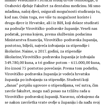
Orahovici djeluje Fakultet za dentalnu medicinu. Mi smo
mladima, našoj djeci, osigurali mogućnosti studiranja tu,
kod nas. Osim toga, sve više tu mogućnost koriste i
druga djece iz Hrvatske, ali i iz BiH, koji dolaze studirati
na područje Virovitičko-podravske županije. Veseli nas
podatak, prema kojem, prema službenim podacima
Ministarstva financija, Virovitičko-podravska županija,
postotno, bilježi, najveća izdvajanja za stipendije i
školarine. Naime, u 2017. godini, za stipendije
iškolarine,Virovitičko-podravska županija je izdvajala
349.780,00 kuna, a tri godine potom – 615.000,00 kuna,
što iznosi 75 postotno povećanje. Prema tom podatku,
Virovitičko-podravska županija je vodeća hrvatska
županija po izdvajanju za stipendije. Studenti koji
„danas“ potpišu ugovore o stipendijama, već sutra, čim
završe fakultet, mogu naći posao na tržištu rada u
Virovitičko-podravskoj županiji. Naravno, očekujemo da
se nakon završetka vrate ovdje u županiju i da nađu svoj