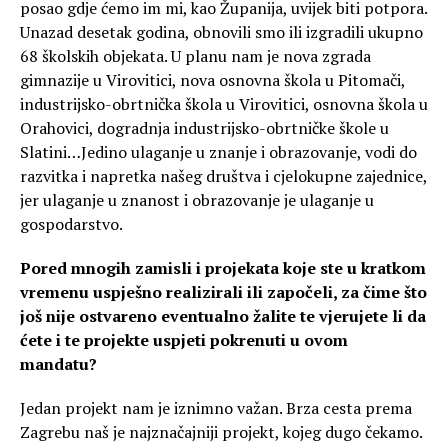
posao gdje ćemo im mi, kao Županija, uvijek biti potpora.
Unazad desetak godina, obnovili smo ili izgradili ukupno
68 školskih objekata. U planu nam je nova zgrada
gimnazije u Virovitici, nova osnovna škola u Pitomači,
industrijsko-obrtnička škola u Virovitici, osnovna škola u
Orahovici, dogradnja industrijsko-obrtničke škole u
Slatini…Jedino ulaganje u znanje i obrazovanje, vodi do
razvitka i napretka našeg društva i cjelokupne zajednice,
jer ulaganje u znanost i obrazovanje je ulaganje u
gospodarstvo.
Pored mnogih zamisli i projekata koje ste u kratkom
vremenu uspješno realizirali ili započeli, za čime što
još nije ostvareno eventualno žalite te vjerujete li da
ćete i te projekte uspjeti pokrenuti u ovom
mandatu?
Jedan projekt nam je iznimno važan. Brza cesta prema
Zagrebu naš je najznačajniji projekt, kojeg dugo čekamo.