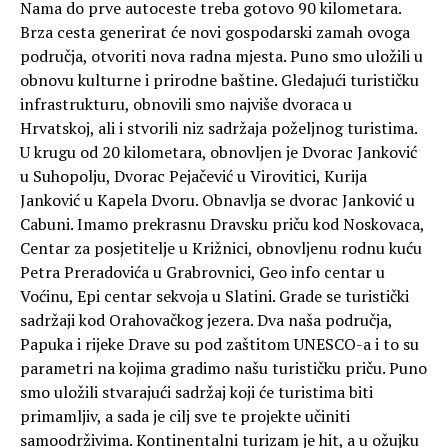
Nama do prve autoceste treba gotovo 90 kilometara.
Brza cesta generirat će novi gospodarski zamah ovoga
područja, otvoriti nova radna mjesta. Puno smo uložili u
obnovu kulturne i prirodne baštine. Gledajući turističku
infrastrukturu, obnovili smo najviše dvoraca u
Hrvatskoj, ali i stvorili niz sadržaja poželjnog turistima.
U krugu od 20 kilometara, obnovljen je Dvorac Janković
u Suhopolju, Dvorac Pejačević u Virovitici, Kurija
Janković u Kapela Dvoru. Obnavlja se dvorac Janković u
Cabuni. Imamo prekrasnu Dravsku priču kod Noskovaca,
Centar za posjetitelje u Križnici, obnovljenu rodnu kuću
Petra Preradovića u Grabrovnici, Geo info centar u
Voćinu, Epi centar sekvoja u Slatini. Grade se turistički
sadržaji kod Orahovačkog jezera. Dva naša područja,
Papuka i rijeke Drave su pod zaštitom UNESCO-a i to su
parametri na kojima gradimo našu turističku priču. Puno
smo uložili stvarajući sadržaj koji će turistima biti
primamljiv, a sada je cilj sve te projekte učiniti
samoodrživima. Kontinentalni turizam je hit, a u ožujku