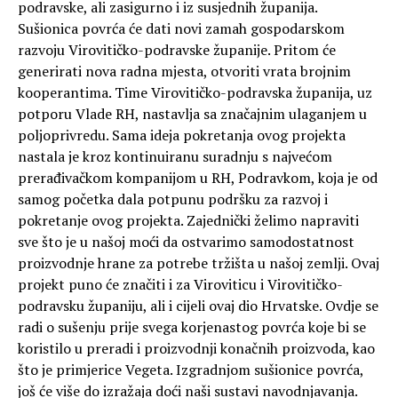
podravske, ali zasigurno i iz susjednih županija.
Sušionica povrća će dati novi zamah gospodarskom
razvoju Virovitičko-podravske županije. Pritom će
generirati nova radna mjesta, otvoriti vrata brojnim
kooperantima. Time Virovitičko-podravska županija, uz
potporu Vlade RH, nastavlja sa značajnim ulaganjem u
poljoprivredu. Sama ideja pokretanja ovog projekta
nastala je kroz kontinuiranu suradnju s najvećom
prerađivačkom kompanijom u RH, Podravkom, koja je od
samog početka dala potpunu podršku za razvoj i
pokretanje ovog projekta. Zajednički želimo napraviti
sve što je u našoj moći da ostvarimo samodostatnost
proizvodnje hrane za potrebe tržišta u našoj zemlji. Ovaj
projekt puno će značiti i za Viroviticu i Virovitičko-
podravsku županiju, ali i cijeli ovaj dio Hrvatske. Ovdje se
radi o sušenju prije svega korjenastog povrća koje bi se
koristilo u preradi i proizvodnji konačnih proizvoda, kao
što je primjerice Vegeta. Izgradnjom sušionice povrća,
još će više do izražaja doći naši sustavi navodnjavanja.