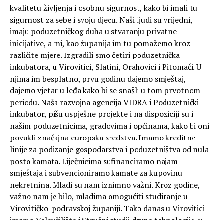
kvalitetu življenja i osobnu sigurnost, kako bi imali tu
sigurnost za sebe i svoju djecu. Naši ljudi su vrijedni,
imaju poduzetničkog duha u stvaranju privatne
inicijative, a mi, kao županija im tu pomažemo kroz
različite mjere. Izgradili smo četiri poduzetnička
inkubatora, u Virovitici, Slatini, Orahovici i Pitomači. U
njima im besplatno, prvu godinu dajemo smještaj,
dajemo vjetar u leđa kako bi se snašli u tom prvotnom
periodu. Naša razvojna agencija VIDRA i Poduzetnički
inkubator, pišu uspješne projekte i na dispoziciji su i
našim poduzetnicima, gradovima i općinama, kako bi oni
povukli značajna europska sredstva. Imamo kreditne
linije za podizanje gospodarstva i poduzetništva od nula
posto kamata. Liječnicima sufinanciramo najam
smještaja i subvencioniramo kamate za kupovinu
nekretnina. Mladi su nam iznimno važni. Kroz godine,
važno nam je bilo, mladima omogućiti studiranje u
Virovitičko-podravskoj županiji. Tako danas u Virovitici
imamo Veleučilište i Stručni studij drvne tehnologije, u