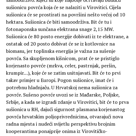
sušionicu povrća koja će se nalaziti u Virovitici. Cijela
sušionica će se prostirati na površini nešto većoj od 10
hektara. Sušionica će biti samoodrživa. Bit će tu i
fotonaponska sunčana elektrana snage 2,15 MW.
Sušionica će 80 posto energije dobivati iz te elektrane, a
ostatak od 20 posto dobivat će se iz kotlovnice na
biomasu, jer toplinska energija je važna za sušenje
povrća. Sa skupljenom kišnicom, prat će se pristiglo
korjenasto povrće (mrkva, celer, pastrnjak, peršin,
krumpir…), koje će se zatim usitnjavati. Bit će to prvi
takav primjer u Europi. Pogon sušionice, imat će i
potrebnu hladnjaču. U Hrvatskoj nema sušionica za
povrće. Sušeno povrće uvozi se iz Mađarske, Poljske,
Srbije, a kada se izgradi zdanje u Virovitici, bit će to prva
sušionica u RH, dajući sigurnost plasmana korjenastog
povrća hrvatskim poljoprivrednicima, otvarajući nova
radna mjesta i nudeći svijetlu perspektivu brojnim
kooperantima ponajprije onima iz Virovitičko-