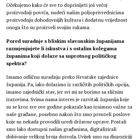
Očekujemo kako će sve to doprinijeti još većoj
proizvodnji povrća, nudeći našim poljoprivrednicima
proizvodnju dohodovnijih kultura i dodatnu vrijednost
onoga što su proizveli svojim rukama.
Pored suradnje s bliskim slavonskim županijama
razmjenjujete li iskustva i s ostalim kolegama
županima koji dolaze sa suprotnog političkog
spektra?
Imamo odličnu suradnju preko Hrvatske zajednice
županija. Pa, iako dolazimo iz različitih političkih opcija,
imamo zajednički stav, jer svi mi se borimo sa sličnim
izazovima. Svima nama interes je razvitak županija koje
su se kroz sve ove godine pokazale kao iznimno važne za
naše građane, posebno nakon što smo preuzeli poslove
koje su nekada provodili uredi državne uprave. Postali
smo lako dostupni našim građanima, digitalizirali
dobivanje velikog broja dozvola. Uvijek smo na dispoziciji