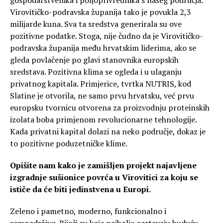
Virovitičko-podravska županija tako je povukla 2,3
milijarde kuna. Sva ta sredstva generirala su ove
pozitivne podatke. Stoga, nije čudno da je Virovitičko-
podravska županija među hrvatskim liderima, ako se
gleda povlačenje po glavi stanovnika europskih
sredstava. Pozitivna klima se ogleda i u ulaganju
privatnog kapitala. Primjerice, tvrtka NUTRIS, kod
Slatine je otvorila, ne samo prvu hrvatsku, već prvu
europsku tvornicu otvorena za proizvodnju proteinskih
izolata boba primjenom revolucionarne tehnologije.
Kada privatni kapital dolazi na neko područje, dokaz je
to pozitivne poduzetničke klime.
Opišite nam kako je zamišljen projekt najavljene
izgradnje sušionice povrća u Virovitici za koju se
ističe da će biti jedinstvena u Europi.
Zeleno i pametno, moderno, funkcionalno i
samoodrživo. Riječi su koje najbolje ocrtavaju buduću