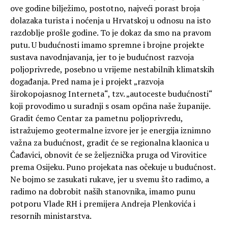
ove godine bilježimo, postotno, najveći porast broja
dolazaka turista i noćenja u Hrvatskoj u odnosu na isto
razdoblje prošle godine. To je dokaz da smo na pravom
putu. U budućnosti imamo spremne i brojne projekte
sustava navodnjavanja, jer to je budućnost razvoja
poljoprivrede, posebno u vrijeme nestabilnih klimatskih
događanja. Pred nama je i projekt „razvoja
širokopojasnog Interneta“, tzv. „autoceste budućnosti“
koji provodimo u suradnji s osam općina naše županije.
Gradit ćemo Centar za pametnu poljoprivredu,
istražujemo geotermalne izvore jer je energija iznimno
važna za budućnost, gradit će se regionalna klaonica u
Čađavici, obnovit će se željeznička pruga od Virovitice
prema Osijeku. Puno projekata nas očekuje u budućnost.
Ne bojmo se zasukati rukave, jer u svemu što radimo, a
radimo na dobrobit naših stanovnika, imamo punu
potporu Vlade RH i premijera Andreja Plenkovića i
resornih ministarstva.