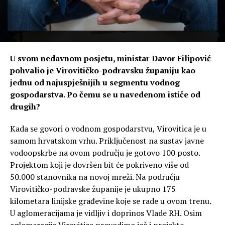
U svom nedavnom posjetu, ministar Davor Filipović
pohvalio je Virovitičko-podravsku županiju kao
jednu od najuspješnijih u segmentu vodnog
gospodarstva. Po čemu se u navedenom ističe od
drugih?
Kada se govori o vodnom gospodarstvu, Virovitica je u
samom hrvatskom vrhu. Priključenost na sustav javne
vodoopskrbe na ovom području je gotovo 100 posto.
Projektom koji je dovršen bit će pokriveno više od
50.000 stanovnika na novoj mreži. Na području
Virovitičko-podravske županije je ukupno 175
kilometara linijske građevine koje se rade u ovom trenu.
U aglomeracijama je vidljiv i doprinos Vlade RH. Osim
aglomeracije Virovitica provodimo još i projekte