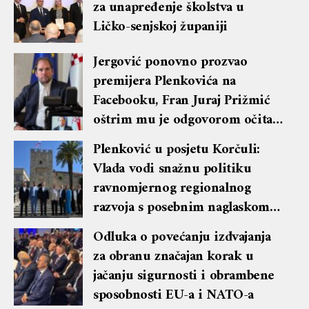
za unapređenje školstva u
Ličko-senjskoj županiji
Jergović ponovno prozvao
premijera Plenkovića na
Facebooku, Fran Juraj Prižmić
oštrim mu je odgovorom očitao
lekciju te dobio blok i brisanje
Plenković u posjetu Korčuli:
komentara
Vlada vodi snažnu politiku
ravnomjernog regionalnog
razvoja s posebnim naglaskom
na otoke
Odluka o povećanju izdvajanja
za obranu značajan korak u
jačanju sigurnosti i obrambene
sposobnosti EU-a i NATO-a