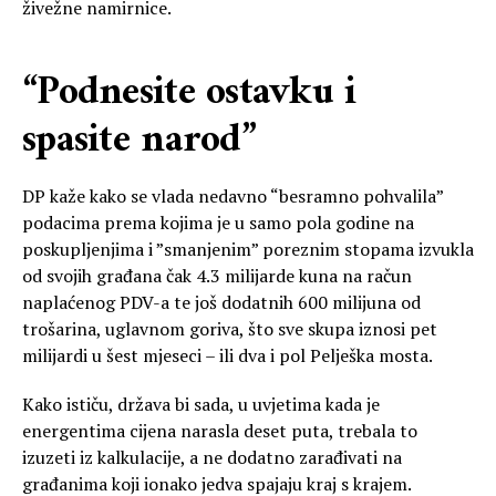
živežne namirnice.
“Podnesite ostavku i
spasite narod”
DP kaže kako se vlada nedavno “besramno pohvalila”
podacima prema kojima je u samo pola godine na
poskupljenjima i ”smanjenim” poreznim stopama izvukla
od svojih građana čak 4.3 milijarde kuna na račun
naplaćenog PDV-a te još dodatnih 600 milijuna od
trošarina, uglavnom goriva, što sve skupa iznosi pet
milijardi u šest mjeseci – ili dva i pol Pelješka mosta.
Kako ističu, država bi sada, u uvjetima kada je
energentima cijena narasla deset puta, trebala to
izuzeti iz kalkulacije, a ne dodatno zarađivati na
građanima koji ionako jedva spajaju kraj s krajem.