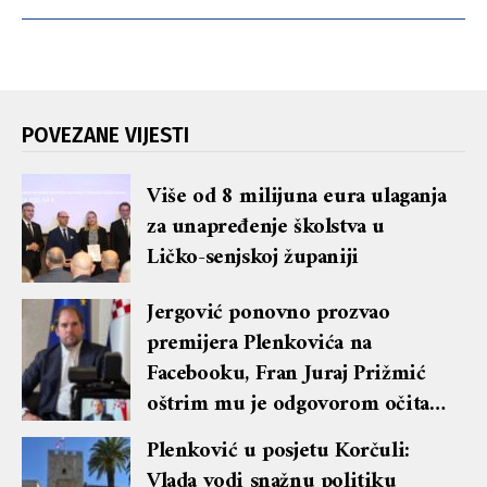
POVEZANE VIJESTI
Više od 8 milijuna eura ulaganja
za unapređenje školstva u
Ličko-senjskoj županiji
Jergović ponovno prozvao
premijera Plenkovića na
Facebooku, Fran Juraj Prižmić
oštrim mu je odgovorom očitao
lekciju te dobio blok i brisanje
Plenković u posjetu Korčuli:
komentara
Vlada vodi snažnu politiku