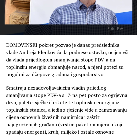
Foto: FaH
DOMOVINSKI pokret pozvao je danas predsjednika
vlade Andreja Plenkovića da podnese ostavku, ocijenivši
da vlada prijedlogom smanjivanja stope PDV-a na
toplinsku energiju obmanjuje narod, a njeni potezi su
pogubni za džepove građana i gospodarstvo.
Smatraju nezadovoljavajućim vladin prijedlog
smanjivanja stope PDV-a s 13 na pet posto za ogrjevna
drva, palete, sječke i brikete te toplinsku energiju iz
toplinskih stanica, a jedino rješenje vide u zamrzavanju
cijena osnovnih živežnih namirnica i zaštiti
najugroženijih građana čvrstim paketom mjera u koji
spadaju energenti, kruh, mlijeko i ostale osnovne