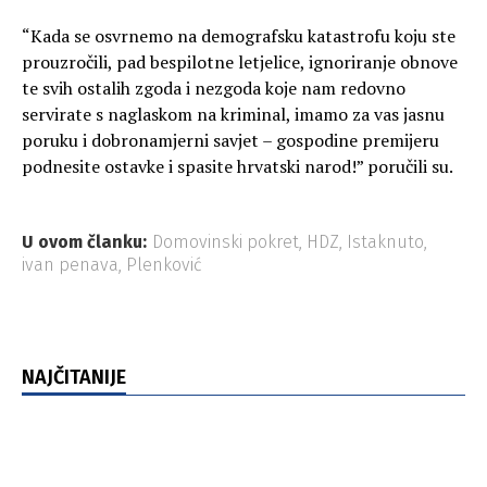
“Kada se osvrnemo na demografsku katastrofu koju ste
prouzročili, pad bespilotne letjelice, ignoriranje obnove
te svih ostalih zgoda i nezgoda koje nam redovno
servirate s naglaskom na kriminal, imamo za vas jasnu
poruku i dobronamjerni savjet – gospodine premijeru
podnesite ostavke i spasite hrvatski narod!” poručili su.
U ovom članku:
Domovinski pokret
,
HDZ
,
Istaknuto
,
ivan penava
,
Plenković
NAJČITANIJE