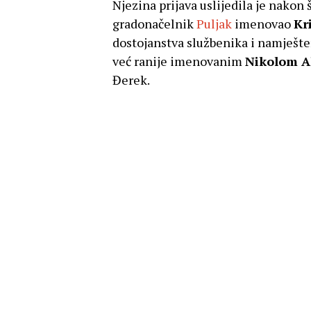
Njezina prijava uslijedila je nakon 
gradonačelnik
Puljak
imenovao
Kr
dostojanstva službenika i namješten
već ranije imenovanim
Nikolom A
Đerek.
Puljak je
Maju Đerek
suspendirao kr
na instituciju gradonačelnika’, izaš
stanova koji su u vlasništvu Grada k
Đerek je u subotnjoj pisanoj izjavi, 
kako ju je gradonačelnik pokušao ja
dva tjedna nakon napada na njenu ob
postupanjem s ciljem da se konačno
gradskom imovinom, javlja
N1.
“Nakon napada Puljak je hinio podrš
tom periodu niti jednom nije pitao