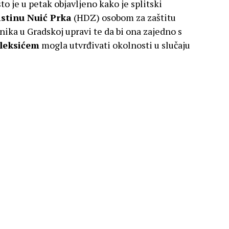
što je u petak objavljeno kako je splitski
istinu Nuić Prka
(HDZ) osobom za zaštitu
ika u Gradskoj upravi te da bi ona zajedno s
leksićem
mogla utvrđivati okolnosti u slučaju
ajem srpnja optuživši je da je ‘izvršila udar
avši iz svojih ingerencija provodeći reviziju
oji upravlja njima.
obrazlažući prijavu protiv Puljka, istaknula
vno diskreditirati na najgore načine i to samo
itelj koji je, tvrdi, povezan s njenim
 stane na kraj malverzacijama u upravljanju
ku i deklarativno hvalio moj rad, a da me u
 kako napreduje istraga i kakvo je moje