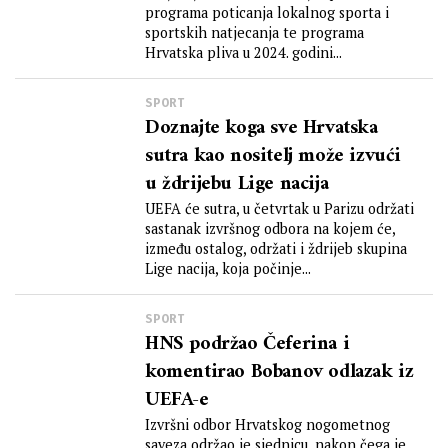
programa poticanja lokalnog sporta i
sportskih natjecanja te programa
Hrvatska pliva u 2024. godini...
SPORT
Doznajte koga sve Hrvatska
sutra kao nositelj može izvući
u ždrijebu Lige nacija
UEFA će sutra, u četvrtak u Parizu održati
sastanak izvršnog odbora na kojem će,
između ostalog, održati i ždrijeb skupina
Lige nacija, koja počinje...
SPORT
HNS podržao Čeferina i
komentirao Bobanov odlazak iz
UEFA-e
Izvršni odbor Hrvatskog nogometnog
saveza održao je sjednicu, nakon čega je