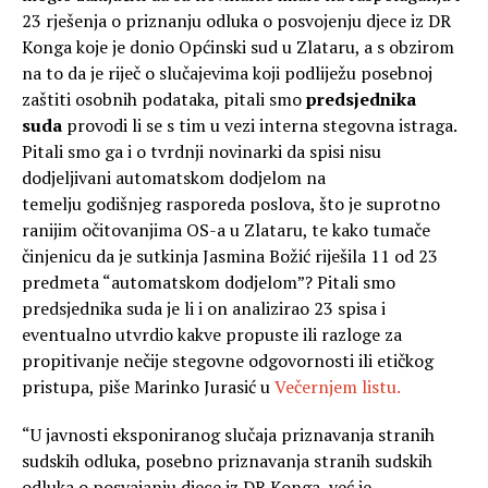
23 rješenja o priznanju odluka o posvojenju djece iz DR
Konga koje je donio Općinski sud u Zlataru, a s obzirom
na to da je riječ o slučajevima koji podliježu posebnoj
zaštiti osobnih podataka, pitali smo
predsjednika
suda
provodi li se s tim u vezi interna stegovna istraga.
Pitali smo ga i o tvrdnji novinarki da spisi nisu
dodjeljivani automatskom dodjelom na
temelju godišnjeg rasporeda poslova, što je suprotno
ranijim očitovanjima OS-a u Zlataru, te kako tumače
činjenicu da je sutkinja Jasmina Božić riješila 11 od 23
predmeta “automatskom dodjelom”? Pitali smo
predsjednika suda je li i on analizirao 23 spisa i
eventualno utvrdio kakve propuste ili razloge za
propitivanje nečije stegovne odgovornosti ili etičkog
pristupa, piše Marinko Jurasić u
Večernjem listu.
“U javnosti eksponiranog slučaja priznavanja stranih
sudskih odluka, posebno priznavanja stranih sudskih
odluka o posvajanju djece iz DR Konga, već je