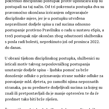
pokrenuo disciplinski postupak protiv upisničara koji su
postupali na taj način. Od tri pokrenuta postupka dva su
pravomoćno okončana izricanjem odgovarajuće
disciplinske mjere, jer je u postupku utvrđena
nepravilnost dodjele spisa u rad sucima odnosno
postupanje protivno Pravilniku o radu u sustavu eSpis, a
treći postupak nije okončan zbog odsutnosti službenika
s posla radi bolesti, neprekinuto još od prosinca 2022.
do danas.
U obrani tijekom disciplinskog postupka, službenici su
isticali motiv takvog neposlovničkog postupanja
unutarnje dodjele spisa – ljudska pomoć za brže
donošenje odluke o priznavanju strane sudske odluke za
posvajanje mld. djeteta, po zamolbi njima nepoznatih
stranaka, pa su predmete dodjeljivali sucima za kojeg su
znali ili pretpostavljali da je manje opterećen te da će
predmet tako biti brže riješen.