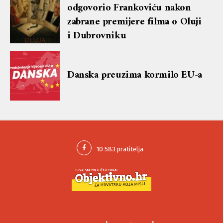
komentara
odgovorio Frankoviću nakon
zabrane premijere filma o Oluji
i Dubrovniku
Danska preuzima kormilo EU-a