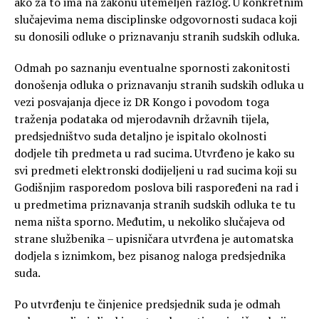
ako za to ima na zakonu utemeljen razlog. U konkretnim
slučajevima nema disciplinske odgovornosti sudaca koji
su donosili odluke o priznavanju stranih sudskih odluka.
Odmah po saznanju eventualne spornosti zakonitosti
donošenja odluka o priznavanju stranih sudskih odluka u
vezi posvajanja djece iz DR Kongo i povodom toga
traženja podataka od mjerodavnih državnih tijela,
predsjedništvo suda detaljno je ispitalo okolnosti
dodjele tih predmeta u rad sucima. Utvrđeno je kako su
svi predmeti elektronski dodijeljeni u rad sucima koji su
Godišnjim rasporedom poslova bili raspoređeni na rad i
u predmetima priznavanja stranih sudskih odluka te tu
nema ništa sporno. Međutim, u nekoliko slučajeva od
strane službenika – upisničara utvrđena je automatska
dodjela s iznimkom, bez pisanog naloga predsjednika
suda.
Po utvrđenju te činjenice predsjednik suda je odmah