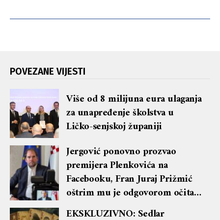
POVEZANE VIJESTI
Više od 8 milijuna eura ulaganja
za unapređenje školstva u
Ličko-senjskoj županiji
Jergović ponovno prozvao
premijera Plenkovića na
Facebooku, Fran Juraj Prižmić
oštrim mu je odgovorom očitao
lekciju te dobio blok i brisanje
EKSKLUZIVNO: Sedlar