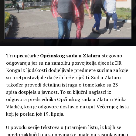
Tri upisničarke
Općinskog suda u Zlataru
stegovno
odgovaraju jer su na zamolbu posvojitelja djece iz DR
Konga iz ljudskosti dodjeljivale predmete sucima za koje
su pretpostavljale da će ih brže riješiti. Sud u Zlataru
također provodi detaljnu istragu o tome kako su 23
spisa dospjela u javnost. To su ključni naglasci iz
odgovora predsjednika Općinskog suda u Zlataru Vinka
Vladića, koji je odgovore dostavio na upit Večernjeg lista
koji je poslan još 19. lipnja.
U povodu serije tekstova u Jutarnjem listu, iz kojih se
moglo zaključiti da su novinarke imale na raspolaganju i