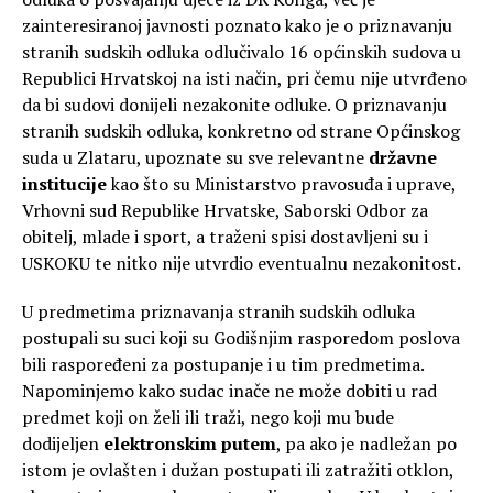
zainteresiranoj javnosti poznato kako je o priznavanju
stranih sudskih odluka odlučivalo 16 općinskih sudova u
Republici Hrvatskoj na isti način, pri čemu nije utvrđeno
da bi sudovi donijeli nezakonite odluke. O priznavanju
stranih sudskih odluka, konkretno od strane Općinskog
suda u Zlataru, upoznate su sve relevantne
državne
institucije
kao što su Ministarstvo pravosuđa i uprave,
Vrhovni sud Republike Hrvatske, Saborski Odbor za
obitelj, mlade i sport, a traženi spisi dostavljeni su i
USKOKU te nitko nije utvrdio eventualnu nezakonitost.
U predmetima priznavanja stranih sudskih odluka
postupali su suci koji su Godišnjim rasporedom poslova
bili raspoređeni za postupanje i u tim predmetima.
Napominjemo kako sudac inače ne može dobiti u rad
predmet koji on želi ili traži, nego koji mu bude
dodijeljen
elektronskim putem
, pa ako je nadležan po
istom je ovlašten i dužan postupati ili zatražiti otklon,