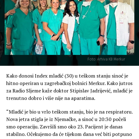
Foto: Arhiva KB Merkur
Kako donosi Index mladić (30) u teškom stanju sinoć je
hitno operiran u zagrebačkoj bolnici Merkur. Kako jutros
za Radio Sljeme kaže doktor Stipislav Jadrijević, mladić je
trenutno dobro i više nije na aparatima.
“Mladić je bio u vrlo teškom stanju, bio je na respiratoru.
Nova jetra stigla je iz Njemačke, a sinoć u 20:30 počeli
smo operaciju. Završili smo oko 23. Pacijent je danas
stabilno. Očekujemo da će tijekom dana već biti potpuno