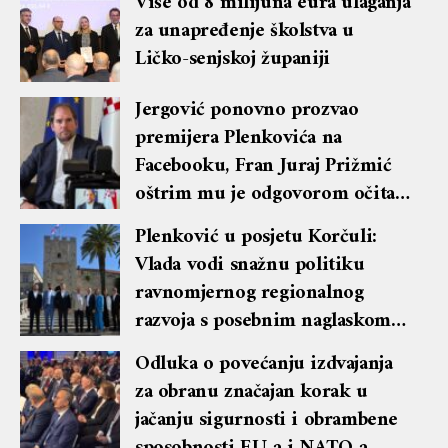
Više od 8 milijuna eura ulaganja
za unapređenje školstva u
Ličko-senjskoj županiji
Jergović ponovno prozvao
premijera Plenkovića na
Facebooku, Fran Juraj Prižmić
oštrim mu je odgovorom očitao
lekciju te dobio blok i brisanje
Plenković u posjetu Korčuli:
komentara
Vlada vodi snažnu politiku
ravnomjernog regionalnog
razvoja s posebnim naglaskom
na otoke
Odluka o povećanju izdvajanja
za obranu značajan korak u
jačanju sigurnosti i obrambene