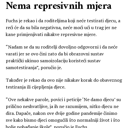
Nema represivnih mjera
Fuchs je rekao i da roditeljima koji neće testirati djecu, a
reći će da su bila negativna, neće moći ući u trag jer ne
kane primjenjivati nikakve represivne mjere.
“Nadam se da su roditelji dovoljno odgovorni i da neće
varati jer se ovo čini zato da bi obrazovni sustav
praktički ukinuo samoizolaciju koristeći sustav
samotestiranja”, poručio je.
Također je rekao da ovo nije nikakav korak do obaveznog
testiranja ili cijepljenja djece.
“Ove nekakve parole, povici i peticije ‘Ne damo djecu’ su
prilično neshvatljive, ja ih ne razumijem, nitko djecu ne
dira. Dapače, nakon ove dvije godine pandemije činimo
sve kako bismo djeci omogućili što normalniji život i što
bolje pohađanje škole”, poručio je Fuchs.