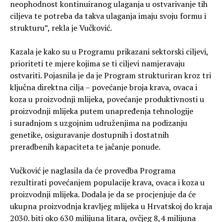
neophodnost kontinuiranog ulaganja u ostvarivanje tih
ciljeva te potreba da takva ulaganja imaju svoju formu i
strukturu”, rekla je Vučković.
Kazala je kako su u Programu prikazani sektorski ciljevi,
prioriteti te mjere kojima se ti ciljevi namjeravaju
ostvariti. Pojasnila je da je Program strukturiran kroz tri
ključna direktna cilja – povećanje broja krava, ovaca i
koza u proizvodnji mlijeka, povećanje produktivnosti u
proizvodnji mlijeka putem unapređenja tehnologije
i suradnjom s uzgojnim udruženjima na podizanju
genetike, osiguravanje dostupnih i dostatnih
preradbenih kapaciteta te jačanje ponude.
Vučković je naglasila da će provedba Programa
rezultirati povećanjem populacije krava, ovaca i koza u
proizvodnji mlijeka. Dodala je da se procjenjuje da će
ukupna proizvodnja kravljeg mlijeka u Hrvatskoj do kraja
2030. biti oko 630 milijuna litara, ovčjeg 8,4 milijuna