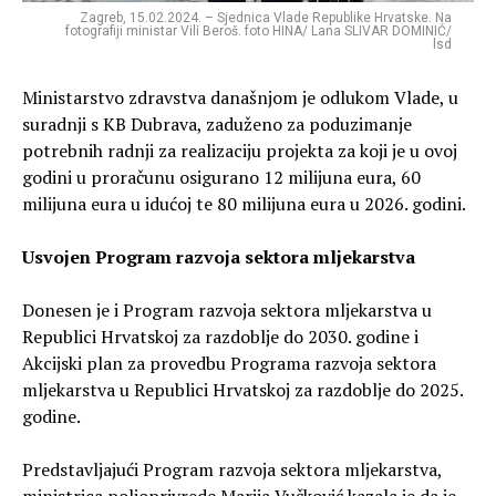
Zagreb, 15.02.2024. – Sjednica Vlade Republike Hrvatske. Na
fotografiji ministar Vili Beroš. foto HINA/ Lana SLIVAR DOMINIĆ/
lsd
Ministarstvo zdravstva današnjom je odlukom Vlade, u
suradnji s KB Dubrava, zaduženo za poduzimanje
potrebnih radnji za realizaciju projekta za koji je u ovoj
godini u proračunu osigurano 12 milijuna eura, 60
milijuna eura u idućoj te 80 milijuna eura u 2026. godini.
Usvojen Program razvoja sektora mljekarstva
Donesen je i Program razvoja sektora mljekarstva u
Republici Hrvatskoj za razdoblje do 2030. godine i
Akcijski plan za provedbu Programa razvoja sektora
mljekarstva u Republici Hrvatskoj za razdoblje do 2025.
godine.
Predstavljajući Program razvoja sektora mljekarstva,
ministrica poljoprivrede Marija Vučković kazala je da je