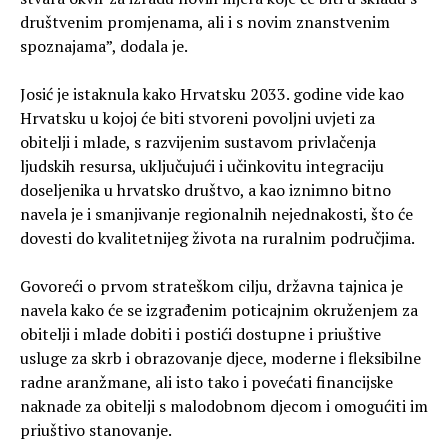
društvenim promjenama, ali i s novim znanstvenim
spoznajama”, dodala je.
Josić je istaknula kako Hrvatsku 2033. godine vide kao
Hrvatsku u kojoj će biti stvoreni povoljni uvjeti za
obitelji i mlade, s razvijenim sustavom privlačenja
ljudskih resursa, uključujući i učinkovitu integraciju
doseljenika u hrvatsko društvo, a kao iznimno bitno
navela je i smanjivanje regionalnih nejednakosti, što će
dovesti do kvalitetnijeg života na ruralnim područjima.
Govoreći o prvom strateškom cilju, državna tajnica je
navela kako će se izgrađenim poticajnim okruženjem za
obitelji i mlade dobiti i postići dostupne i priuštive
usluge za skrb i obrazovanje djece, moderne i fleksibilne
radne aranžmane, ali isto tako i povećati financijske
naknade za obitelji s malodobnom djecom i omogućiti im
priuštivo stanovanje.