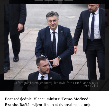
Na fotografiji premijer Andrej Plenković. foto HINA/ Lana SLIVAR
DOMINIĆ/ lsd
Potpredsjednici Vlade i ministri
Tomo Medved
i
Branko Bačić
izvijestili su o aktivnostima i stanju