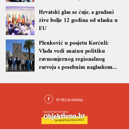
lekciju te dobio blok i brisanje
Hrvatski glas se čuje, a građani
komentara
žive bolje 12 godina od ulaska u
EU
Plenković u posjetu Korčuli:
Vlada vodi snažnu politiku
ravnomjernog regionalnog
razvoja s posebnim naglaskom
na otoke