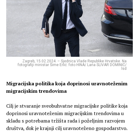
Zagreb, 15.02.2024. – Sjednica Vlade Republike Hrvatske. Na
fotografiji ministar Šime Erlić. foto HINA/ Lana SLIVAR DOMINIĆ/
lsd
Migracijska politika koja doprinosi uravnoteženim
migracijskim trendovima
Cilj je stvaranje sveobuhvatne migracijske politike koja
doprinosi uravnoteženim migracijskim trendovima u
skladu s potrebama tržišta rada i poželjnim razvojem
društva, dok je krajnji cilj uravnoteženo gospodarstvo.