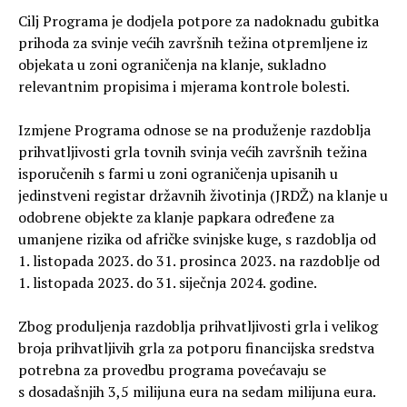
Cilj Programa je dodjela potpore za nadoknadu gubitka
prihoda za svinje većih završnih težina otpremljene iz
objekata u zoni ograničenja na klanje, sukladno
relevantnim propisima i mjerama kontrole bolesti.
Izmjene Programa odnose se na produženje razdoblja
prihvatljivosti grla tovnih svinja većih završnih težina
isporučenih s farmi u zoni ograničenja upisanih u
jedinstveni registar državnih životinja (JRDŽ) na klanje u
odobrene objekte za klanje papkara određene za
umanjene rizika od afričke svinjske kuge, s razdoblja od
1. listopada 2023. do 31. prosinca 2023. na razdoblje od
1. listopada 2023. do 31. siječnja 2024. godine.
Zbog produljenja razdoblja prihvatljivosti grla i velikog
broja prihvatljivih grla za potporu financijska sredstva
potrebna za provedbu programa povećavaju se
s dosadašnjih 3,5 milijuna eura na sedam milijuna eura.