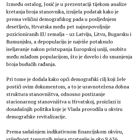
Između ostalog, Josić je u prezentaciji tijekom analize
kretanja broja stanovnika, iznijela podatak kako je
prema veličini demografskog pada u posljednjem
desetljeću, Hrvatska među pet najnepovoljnije
pozicioniranih EU zemalja – uz Latviju, Litvu, Bugarsku i
Rumunjsku, a depopulaciju je najviše potaknulo
iseljavanje nakon pristupanja Europskoj uniji, osobito
među mlađom populacijom, što je dovelo i do smanjenja
broja budućih rađanja.
Pri tome je dodala kako opći demografski cilj koji žele
postići ovim dokumentom, a to je uravnotežena dobna
struktura stanovništva, odnosno postizanje
stacionarnog stanovništva u Hrvatskoj, proizlazi iz
dosadašnjih politika koje je Vlada provodila u okviru
demografske revitalizacije.
Prema sadašnjem indikativnom financijskom okviru,
vrijednost trenutnih mjera strategije je oko 9,636