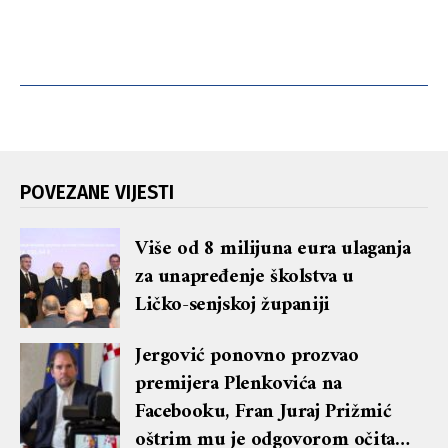
POVEZANE VIJESTI
Više od 8 milijuna eura ulaganja
za unapređenje školstva u
Ličko-senjskoj županiji
Jergović ponovno prozvao
premijera Plenkovića na
Facebooku, Fran Juraj Prižmić
oštrim mu je odgovorom očitao