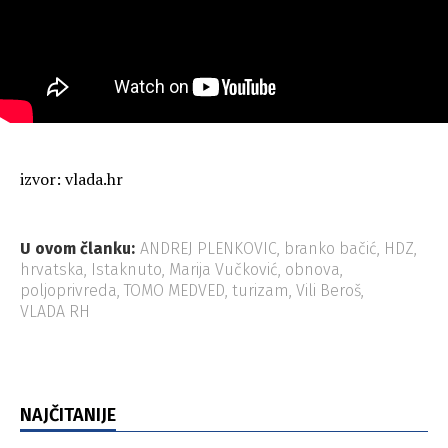
izvor: vlada.hr
U ovom članku:
ANDREJ PLENKOVIC
,
branko bačić
,
HDZ
,
hrvatska
,
Istaknuto
,
Marija Vučković
,
obnova
,
poljoprivreda
,
TOMO MEDVED
,
turizam
,
Vili Beroš
,
VLADA RH
NAJČITANIJE