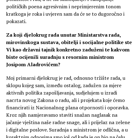
političkih poena agresivnim i neprimjerenim tonom
kratkoga je roka i uvjeren sam da će se to dugoročno i
pokazati.
Za koji djelokrug rada unutar Ministarstva rada,
mirovinskoga sustava, obitelji i socijalne politike ste
Vi kao državni tajnik konkretno zaduženi te kakvom
biste ocijenili suradnju s resornim ministrom
Josipom Aladrovićem?
Moj primarni djelokrug je rad, odnosno tržište rada, u
sklopu kojeg sam, između ostalog, zadužen za mjere
aktivnih politika zapošljavanja, sudjelujem u izradi
nacrta novog Zakona o radu, ali i projekata koje ćemo
financirati iz Nacionalnog plana otpornosti i oporavka.
Kroz njih namjeravamo staviti snažan naglasak na
jačanje vještina naše radne snage, ali i prijelaz na zelene
i digitalne poslove. Suradnja s ministrom je odlična, a u
korektnim odnosima smo još od kada je on bio na čelu