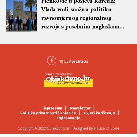
Plenković u posjetu Korčuli:
Vlada vodi snažnu politiku
ravnomjernog regionalnog
razvoja s posebnim naglaskom
na otoke
Impressum
Newsletter
Politika privatnosti i kolačića
Uvjeti korištenja
Oglašavanje
Copyright © 2022 Objektivno.hr | Designed by
House of Code