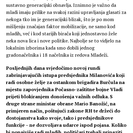
sustavno generacijski obnavlja. Iznimno je važno da
mladi imaju prilike na svakoj razini upravljanja glasati za
nekoga tko im je generacijski blizak, što je po mom
mišljenju značajan faktor mobilizacije, ne samo kod
mladih, već i kod starijih birača koji jednostavno žele
neka nova lica i nove politike. Najbolje se to vidjelo na
lokalnim izborima kada smo dobili jednog
gradonačelnika i 18 načelnika iz redova Mladeži.
Posljednjih dana svjedočimo novoj rundi
zabrinjavajućih istupa predsjednika Milanovića koji
radi osobne želje za ostankom brigadira Burčula na
mjestu zapovjednika Počasno-zaštitne bojne Vladi
prijeti blokiranjem donošenja važnih odluka. S
druge strane ministar obrane Mario Banožić, na
primjeren način, poštujući zakone RH te držeći do
dostojanstva kako svoje, tako i predsjednikove
funkcije – ne dozvoljava udarce ispod pojasa
.
Koliko
bi ponajviše radi mladih, političari trebali pripaziti