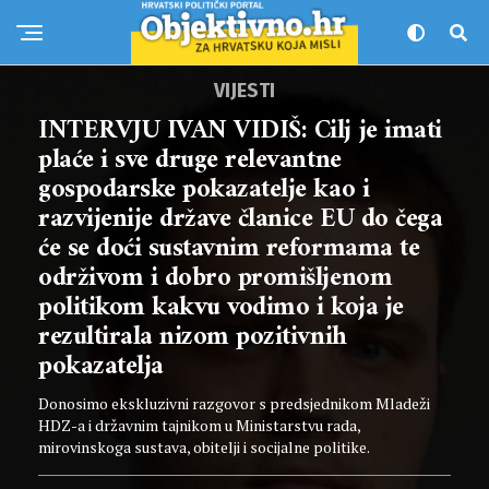
VIJESTI
INTERVJU IVAN VIDIŠ: Cilj je imati
plaće i sve druge relevantne
gospodarske pokazatelje kao i
razvijenije države članice EU do čega
će se doći sustavnim reformama te
održivom i dobro promišljenom
politikom kakvu vodimo i koja je
rezultirala nizom pozitivnih
pokazatelja
Donosimo ekskluzivni razgovor s predsjednikom Mladeži
HDZ-a i državnim tajnikom u Ministarstvu rada,
mirovinskoga sustava, obitelji i socijalne politike.