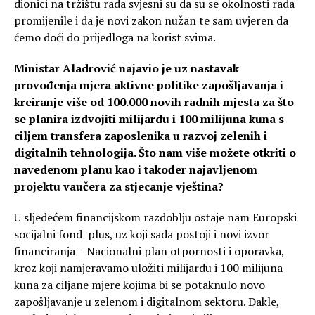
dionici na tržištu rada svjesni su da su se okolnosti rada
promijenile i da je novi zakon nužan te sam uvjeren da
ćemo doći do prijedloga na korist svima.
Ministar Aladrović najavio je uz nastavak
provođenja mjera aktivne politike zapošljavanja i
kreiranje više od 100.000 novih radnih mjesta za što
se planira izdvojiti milijardu i 100 milijuna kuna s
ciljem transfera zaposlenika u razvoj zelenih i
digitalnih tehnologija. Što nam više možete otkriti o
navedenom planu kao i također najavljenom
projektu vaučera za stjecanje vještina?
U sljedećem financijskom razdoblju ostaje nam Europski
socijalni fond plus, uz koji sada postoji i novi izvor
financiranja – Nacionalni plan otpornosti i oporavka,
kroz koji namjeravamo uložiti milijardu i 100 milijuna
kuna za ciljane mjere kojima bi se potaknulo novo
zapošljavanje u zelenom i digitalnom sektoru. Dakle,