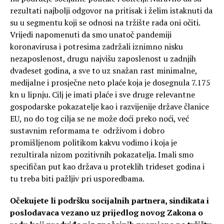
rezultati najbolji odgovor na pritisak i želim istaknuti da
su u segmentu koji se odnosi na tržište rada oni očiti.
Vrijedi napomenuti da smo unatoč pandemiji
koronavirusa i potresima zadržali iznimno nisku
nezaposlenost, drugu najvišu zaposlenost u zadnjih
dvadeset godina, a sve to uz snažan rast minimalne,
medijalne i prosječne neto plaće koja je dosegnula 7.175
kn u lipnju. Cilj je imati plaće i sve druge relevantne
gospodarske pokazatelje kao i razvijenije države članice
EU, no do tog cilja se ne može doći preko noći, već
sustavnim reformama te održivom i dobro
promišljenom politikom kakvu vodimo i koja je
rezultirala nizom pozitivnih pokazatelja. Imali smo
specifičan put kao država u proteklih trideset godina i
tu treba biti pažljiv pri usporedbama.
Očekujete li podršku socijalnih partnera, sindikata i
poslodavaca vezano uz prijedlog novog Zakona o