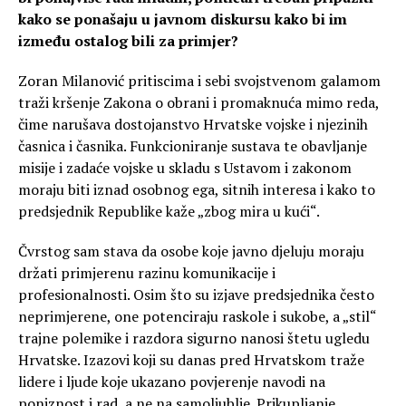
kako se ponašaju u javnom diskursu kako bi im
između ostalog bili za primjer?
Zoran Milanović pritiscima i sebi svojstvenom galamom
traži kršenje Zakona o obrani i promaknuća mimo reda,
čime narušava dostojanstvo Hrvatske vojske i njezinih
časnica i časnika. Funkcioniranje sustava te obavljanje
misije i zadaće vojske u skladu s Ustavom i zakonom
moraju biti iznad osobnog ega, sitnih interesa i kako to
predsjednik Republike kaže „zbog mira u kući“.
Čvrstog sam stava da osobe koje javno djeluju moraju
držati primjerenu razinu komunikacije i
profesionalnosti. Osim što su izjave predsjednika često
neprimjerene, one potenciraju raskole i sukobe, a „stil“
trajne polemike i razdora sigurno nanosi štetu ugledu
Hrvatske. Izazovi koji su danas pred Hrvatskom traže
lidere i ljude koje ukazano povjerenje navodi na
poniznost i rad, a ne na samoljublje. Prikupljanje