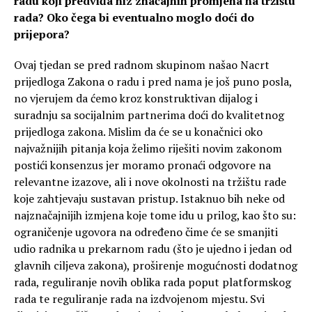
radu koji predviđa niz značajnih promjena na tržištu
rada? Oko čega bi eventualno moglo doći do
prijepora?
Ovaj tjedan se pred radnom skupinom našao Nacrt
prijedloga Zakona o radu i pred nama je još puno posla,
no vjerujem da ćemo kroz konstruktivan dijalog i
suradnju sa socijalnim partnerima doći do kvalitetnog
prijedloga zakona. Mislim da će se u konačnici oko
najvažnijih pitanja koja želimo riješiti novim zakonom
postići konsenzus jer moramo pronaći odgovore na
relevantne izazove, ali i nove okolnosti na tržištu rade
koje zahtjevaju sustavan pristup. Istaknuo bih neke od
najznačajnijih izmjena koje tome idu u prilog, kao što su:
ograničenje ugovora na određeno čime će se smanjiti
udio radnika u prekarnom radu (što je ujedno i jedan od
glavnih ciljeva zakona), proširenje mogućnosti dodatnog
rada, reguliranje novih oblika rada poput platformskog
rada te reguliranje rada na izdvojenom mjestu. Svi