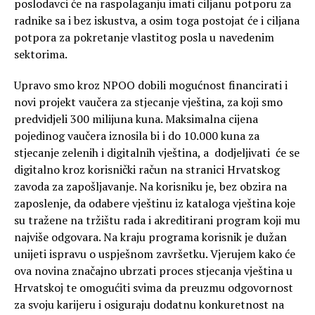
poslodavci će na raspolaganju imati ciljanu potporu za
radnike sa i bez iskustva, a osim toga postojat će i ciljana
potpora za pokretanje vlastitog posla u navedenim
sektorima.
Upravo smo kroz NPOO dobili mogućnost financirati i
novi projekt vaučera za stjecanje vještina, za koji smo
predvidjeli 300 milijuna kuna. Maksimalna cijena
pojedinog vaučera iznosila bi i do 10.000 kuna za
stjecanje zelenih i digitalnih vještina, a dodjeljivati će se
digitalno kroz korisnički račun na stranici Hrvatskog
zavoda za zapošljavanje. Na korisniku je, bez obzira na
zaposlenje, da odabere vještinu iz kataloga vještina koje
su tražene na tržištu rada i akreditirani program koji mu
najviše odgovara. Na kraju programa korisnik je dužan
unijeti ispravu o uspješnom završetku. Vjerujem kako će
ova novina značajno ubrzati proces stjecanja vještina u
Hrvatskoj te omogućiti svima da preuzmu odgovornost
za svoju karijeru i osiguraju dodatnu konkuretnost na