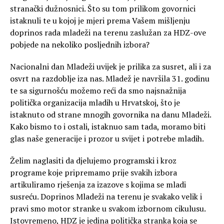
stranački dužnosnici. Što su tom prilikom govornici
istaknuli te u kojoj je mjeri prema Vašem mišljenju
doprinos rada mladeži na terenu zaslužan za HDZ-ove
pobjede na nekoliko posljednih izbora?
Nacionalni dan Mladeži uvijek je prilika za susret, ali i za
osvrt na razdoblje iza nas. Mladež je navršila 31. godinu
te sa sigurnošću možemo reći da smo najsnažnija
politička organizacija mladih u Hrvatskoj, što je
istaknuto od strane mnogih govornika na danu Mladeži.
Kako bismo to i ostali, istaknuo sam tada, moramo biti
glas naše generacije i prozor u svijet i potrebe mladih.
Želim naglasiti da djelujemo programski i kroz
programe koje pripremamo prije svakih izbora
artikuliramo rješenja za izazove s kojima se mladi
susreću. Doprinos Mladeži na terenu je svakako velik i
pravi smo motor stranke u svakom izbornom cikulusu.
Istovremeno, HDZ je jedina politička stranka koja se