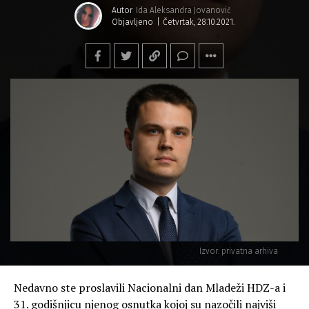
Autor
Ida Aleksandra Jovanović
Objavljeno
Četvrtak, 28.10.2021.
Izvor: privatna arhiva
Nedavno ste proslavili Nacionalni dan Mladeži HDZ-a i
31. godišnjicu njenog osnutka kojoj su nazočili najviši