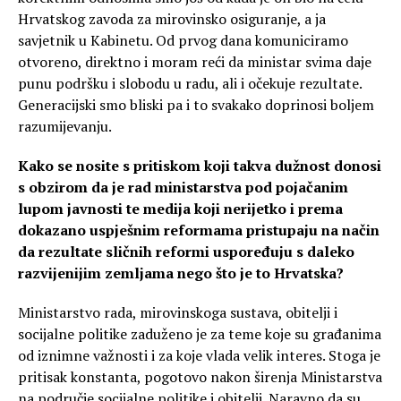
Hrvatskog zavoda za mirovinsko osiguranje, a ja
savjetnik u Kabinetu. Od prvog dana komuniciramo
otvoreno, direktno i moram reći da ministar svima daje
punu podršku i slobodu u radu, ali i očekuje rezultate.
Generacijski smo bliski pa i to svakako doprinosi boljem
razumijevanju.
Kako se nosite s pritiskom koji takva dužnost donosi
s obzirom da je rad ministarstva pod pojačanim
lupom javnosti te medija koji nerijetko i prema
dokazano uspješnim reformama pristupaju na način
da rezultate sličnih reformi uspoređuju s daleko
razvijenijim zemljama nego što je to Hrvatska?
Ministarstvo rada, mirovinskoga sustava, obitelji i
socijalne politike zaduženo je za teme koje su građanima
od iznimne važnosti i za koje vlada velik interes. Stoga je
pritisak konstanta, pogotovo nakon širenja Ministarstva
na područje socijalne politike i obitelji. Naravno da su