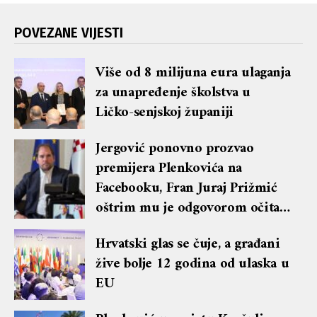
POVEZANE VIJESTI
Više od 8 milijuna eura ulaganja
za unapređenje školstva u
Ličko-senjskoj županiji
Jergović ponovno prozvao
premijera Plenkovića na
Facebooku, Fran Juraj Prižmić
oštrim mu je odgovorom očitao
lekciju te dobio blok i brisanje
Hrvatski glas se čuje, a građani
komentara
žive bolje 12 godina od ulaska u
EU