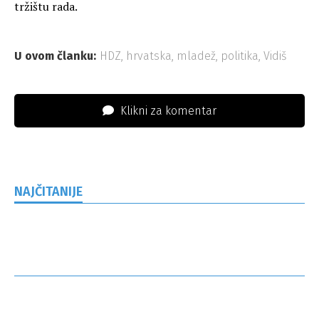
tržištu rada.
U ovom članku:
HDZ
,
hrvatska
,
mladež
,
politika
,
Vidiš
Klikni za komentar
NAJČITANIJE